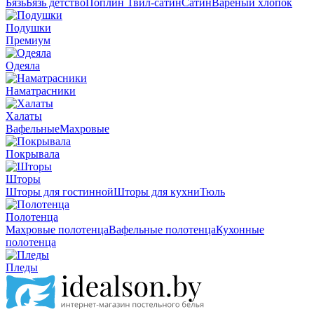
Бязь
Бязь детство
Поплин
Твил-сатин
Сатин
Вареный хлопок
Подушки
Премиум
Одеяла
Наматрасники
Халаты
Вафельные
Махровые
Покрывала
Шторы
Шторы для гостинной
Шторы для кухни
Тюль
Полотенца
Махровые полотенца
Вафельные полотенца
Кухонные
полотенца
Пледы