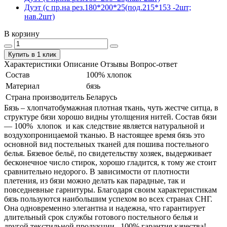
Дуэт (с пр.на рез.180*200*25(под.215*153 -2шт;
нав.2шт)
В корзину
Купить в 1 клик
Характеристики
Описание
Отзывы
Вопрос-ответ
Состав
100% хлопок
Материал
бязь
Страна производитель
Беларусь
Бязь – хлопчатобумажная плотная ткань, чуть жестче ситца, в
структуре бязи хорошо видны утолщения нитей. Состав бязи
― 100% хлопок и как следствие является натуральной и
воздухопроницаемой тканью. В настоящее время бязь это
основной вид постельных тканей для пошива постельного
белья. Бязевое бельё, по свидетельству хозяек, выдерживает
бесконечное число стирок, хорошо гладится, к тому же стоит
сравнительно недорого. В зависимости от плотности
плетения, из бязи можно делать как парадные, так и
повседневные гарнитуры. Благодаря своим характеристикам
бязь пользуются наибольшим успехом во всех странах СНГ.
Она одновременно элегантна и надежна, что гарантирует
длительный срок службы готового постельного белья и
другой текстильной продукции. 100% гарантия качества!