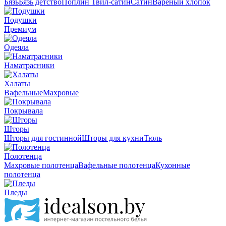
Бязь
Бязь детство
Поплин
Твил-сатин
Сатин
Вареный хлопок
Подушки
Премиум
Одеяла
Наматрасники
Халаты
Вафельные
Махровые
Покрывала
Шторы
Шторы для гостинной
Шторы для кухни
Тюль
Полотенца
Махровые полотенца
Вафельные полотенца
Кухонные
полотенца
Пледы