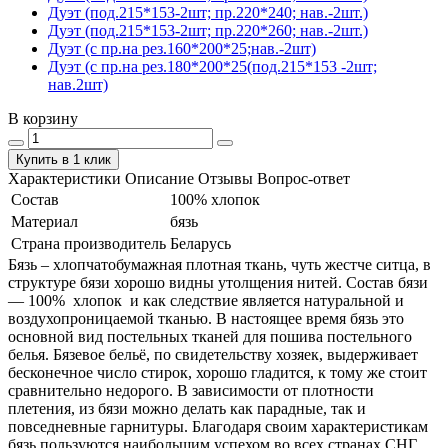
Дуэт (под.215*153-2шт; пр.220*240; нав.-2шт.)
Дуэт (под.215*153-2шт; пр.220*260; нав.-2шт.)
Дуэт (с пр.на рез.160*200*25;нав.-2шт)
Дуэт (с пр.на рез.180*200*25(под.215*153 -2шт;
нав.2шт)
В корзину
Купить в 1 клик
Характеристики
Описание
Отзывы
Вопрос-ответ
Состав
100% хлопок
Материал
бязь
Страна производитель
Беларусь
Бязь – хлопчатобумажная плотная ткань, чуть жестче ситца, в
структуре бязи хорошо видны утолщения нитей. Состав бязи
― 100% хлопок и как следствие является натуральной и
воздухопроницаемой тканью. В настоящее время бязь это
основной вид постельных тканей для пошива постельного
белья. Бязевое бельё, по свидетельству хозяек, выдерживает
бесконечное число стирок, хорошо гладится, к тому же стоит
сравнительно недорого. В зависимости от плотности
плетения, из бязи можно делать как парадные, так и
повседневные гарнитуры. Благодаря своим характеристикам
бязь пользуются наибольшим успехом во всех странах СНГ.