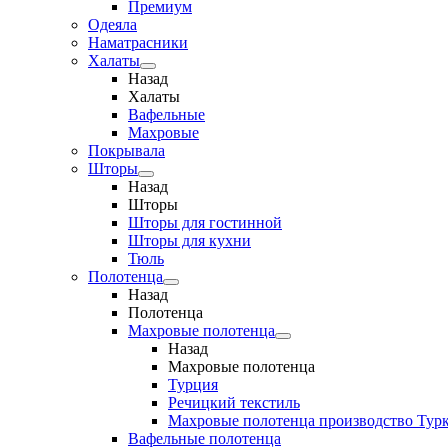
Премиум
Одеяла
Наматрасники
Халаты
Назад
Халаты
Вафельные
Махровые
Покрывала
Шторы
Назад
Шторы
Шторы для гостинной
Шторы для кухни
Тюль
Полотенца
Назад
Полотенца
Махровые полотенца
Назад
Махровые полотенца
Турция
Речицкий текстиль
Махровые полотенца производство Тур
Вафельные полотенца