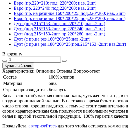
Евро (пр.220*210; под. 220*200; нав. 2шт)
Евро (пр. 220*240; под.220*200; нав. 2шт)
Евро (пр. на резинке 160*200*25; под.220*200; нав. 2шт)
Евро (пр. на резинке 180*200*25; под.220*200; нав. 2шт)
Дуэт (под.215*153-2шт; пр.220*210; нав.-2шт.)
Дуэт (под.215*153-2шт; пр.220*240; нав.-2шт.)
Дуэт (под.215*153-2шт; пр.220*260; нав.-2шт.)
Дуэт (с пр.на рез.160*200*25;нав.-2шт)
Дуэт (с пр.на рез.180*200*25(под.215*153 -2шт; нав.2шт)
В корзину
Купить в 1 клик
Характеристики
Описание
Отзывы
Вопрос-ответ
Состав
100% хлопок
Материал
бязь
Страна производитель
Беларусь
Бязь – хлопчатобумажная плотная ткань, чуть жестче ситца, в
воздухопроницаемой тканью. В настоящее время бязь это основ
число стирок, хорошо гладится, к тому же стоит сравнительно 
своим характеристикам бязь пользуются наибольшим успехом в
белья и другой текстильной продукции. 100% гарантия качеств
Пожалуйста,
авторизуйтесь
для того чтобы оставлять коммента