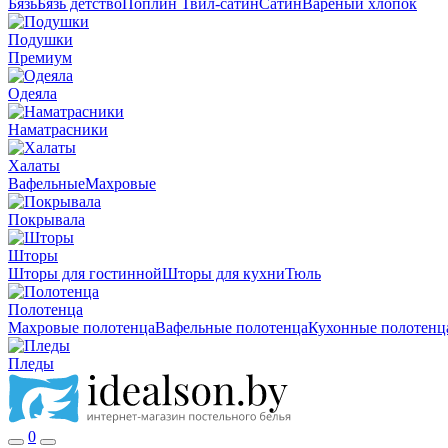
Бязь
Бязь детство
Поплин
Твил-сатин
Сатин
Вареный хлопок
Подушки
Премиум
Одеяла
Наматрасники
Халаты
Вафельные
Махровые
Покрывала
Шторы
Шторы для гостинной
Шторы для кухни
Тюль
Полотенца
Махровые полотенца
Вафельные полотенца
Кухонные полотенц
Пледы
0