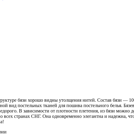
 структуре бязи хорошо видны утолщения нитей. Состав бязи ― 1
ной вид постельных тканей для пошива постельного белья. Бязев
недорого. В зависимости от плотности плетения, из бязи можно 
о всех странах СНГ. Она одновременно элегантна и надежна, чт
а!
рии