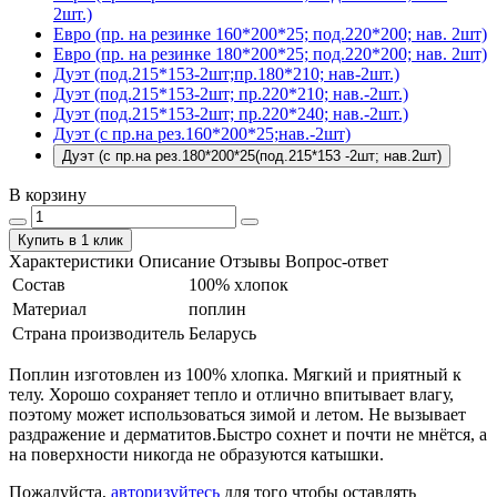
2шт.)
Евро (пр. на резинке 160*200*25; под.220*200; нав. 2шт)
Евро (пр. на резинке 180*200*25; под.220*200; нав. 2шт)
Дуэт (под.215*153-2шт;пр.180*210; нав-2шт.)
Дуэт (под.215*153-2шт; пр.220*210; нав.-2шт.)
Дуэт (под.215*153-2шт; пр.220*240; нав.-2шт.)
Дуэт (с пр.на рез.160*200*25;нав.-2шт)
Дуэт (с пр.на рез.180*200*25(под.215*153 -2шт; нав.2шт)
В корзину
Купить в 1 клик
Характеристики
Описание
Отзывы
Вопрос-ответ
Состав
100% хлопок
Материал
поплин
Страна производитель
Беларусь
Поплин изготовлен из 100% хлопка. Мягкий и приятный к
телу. Хорошо сохраняет тепло и отлично впитывает влагу,
поэтому может использоваться зимой и летом. Не вызывает
раздражение и дерматитов.Быстро сохнет и почти не мнётся, а
на поверхности никогда не образуются катышки.
Пожалуйста,
авторизуйтесь
для того чтобы оставлять