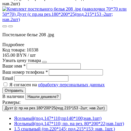
нав.2шт)
Постельное белье 208 .jpg
Подробнее
Код товара: 10338
165.00 BYN / шт
Узнать цену товара
Ваше имя
*
Ваш номер телефона
*
Email
Я согласен на
обработку персональных данных
Отправить
В наличии
Нашли дешевле?
Размеры:
Дуэт (с пр.на рез.180*200*25(под.215*153 -2шт; нав.2шт)
Ясельный(под.147*110;пр140*100;нав.1шт)
Ясельный(под.147*110; пр. на рез. 80*200*22;нав.1шт)
1.5 спальный (пр.220*145; под.215*153; нав. 1шт.)