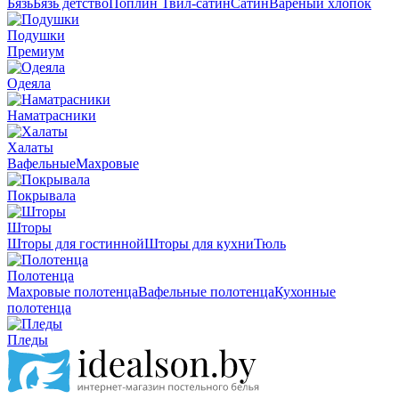
Бязь
Бязь детство
Поплин
Твил-сатин
Сатин
Вареный хлопок
Подушки
Премиум
Одеяла
Наматрасники
Халаты
Вафельные
Махровые
Покрывала
Шторы
Шторы для гостинной
Шторы для кухни
Тюль
Полотенца
Махровые полотенца
Вафельные полотенца
Кухонные
полотенца
Пледы