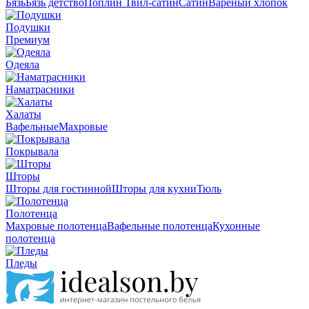
Бязь
Бязь детство
Поплин
Твил-сатин
Сатин
Вареный хлопок
Подушки
Премиум
Одеяла
Наматрасники
Халаты
Вафельные
Махровые
Покрывала
Шторы
Шторы для гостинной
Шторы для кухни
Тюль
Полотенца
Махровые полотенца
Вафельные полотенца
Кухонные
полотенца
Пледы