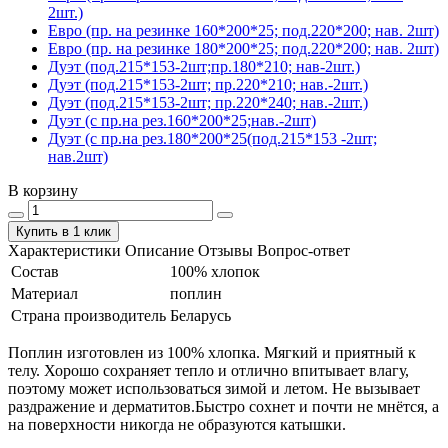
2шт.)
Евро (пр. на резинке 160*200*25; под.220*200; нав. 2шт)
Евро (пр. на резинке 180*200*25; под.220*200; нав. 2шт)
Дуэт (под.215*153-2шт;пр.180*210; нав-2шт.)
Дуэт (под.215*153-2шт; пр.220*210; нав.-2шт.)
Дуэт (под.215*153-2шт; пр.220*240; нав.-2шт.)
Дуэт (с пр.на рез.160*200*25;нав.-2шт)
Дуэт (с пр.на рез.180*200*25(под.215*153 -2шт;
нав.2шт)
В корзину
Купить в 1 клик
Характеристики
Описание
Отзывы
Вопрос-ответ
Состав
100% хлопок
Материал
поплин
Страна производитель
Беларусь
Поплин изготовлен из 100% хлопка. Мягкий и приятный к
телу. Хорошо сохраняет тепло и отлично впитывает влагу,
поэтому может использоваться зимой и летом. Не вызывает
раздражение и дерматитов.Быстро сохнет и почти не мнётся, а
на поверхности никогда не образуются катышки.