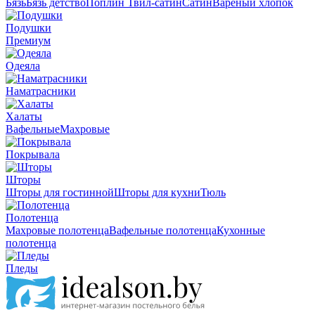
Бязь
Бязь детство
Поплин
Твил-сатин
Сатин
Вареный хлопок
Подушки
Премиум
Одеяла
Наматрасники
Халаты
Вафельные
Махровые
Покрывала
Шторы
Шторы для гостинной
Шторы для кухни
Тюль
Полотенца
Махровые полотенца
Вафельные полотенца
Кухонные
полотенца
Пледы