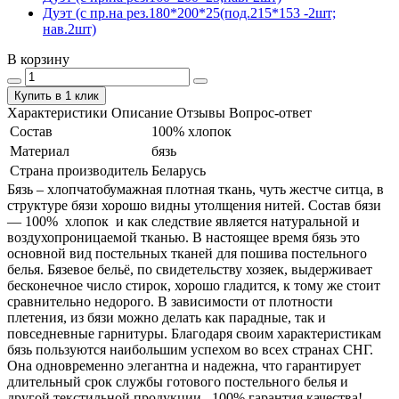
Дуэт (с пр.на рез.180*200*25(под.215*153 -2шт;
нав.2шт)
В корзину
Купить в 1 клик
Характеристики
Описание
Отзывы
Вопрос-ответ
Состав
100% хлопок
Материал
бязь
Страна производитель
Беларусь
Бязь – хлопчатобумажная плотная ткань, чуть жестче ситца, в
структуре бязи хорошо видны утолщения нитей. Состав бязи
― 100% хлопок и как следствие является натуральной и
воздухопроницаемой тканью. В настоящее время бязь это
основной вид постельных тканей для пошива постельного
белья. Бязевое бельё, по свидетельству хозяек, выдерживает
бесконечное число стирок, хорошо гладится, к тому же стоит
сравнительно недорого. В зависимости от плотности
плетения, из бязи можно делать как парадные, так и
повседневные гарнитуры. Благодаря своим характеристикам
бязь пользуются наибольшим успехом во всех странах СНГ.
Она одновременно элегантна и надежна, что гарантирует
длительный срок службы готового постельного белья и
другой текстильной продукции. 100% гарантия качества!