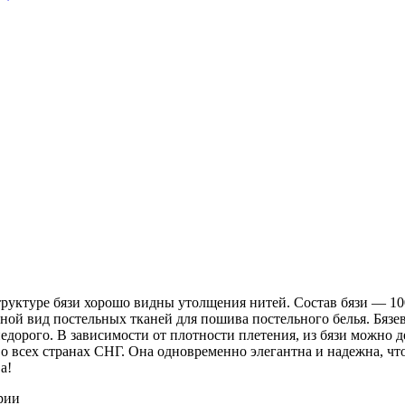
 структуре бязи хорошо видны утолщения нитей. Состав бязи ― 1
ной вид постельных тканей для пошива постельного белья. Бязев
недорого. В зависимости от плотности плетения, из бязи можно 
о всех странах СНГ. Она одновременно элегантна и надежна, чт
а!
рии