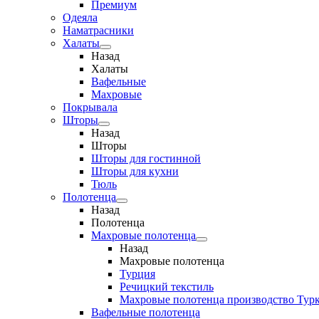
Премиум
Одеяла
Наматрасники
Халаты
Назад
Халаты
Вафельные
Махровые
Покрывала
Шторы
Назад
Шторы
Шторы для гостинной
Шторы для кухни
Тюль
Полотенца
Назад
Полотенца
Махровые полотенца
Назад
Махровые полотенца
Турция
Речицкий текстиль
Махровые полотенца производство Тур
Вафельные полотенца