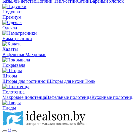
Бязь
Бязь детство
Поплин
Твил-сатин
Сатин
Вареный хлопок
Подушки
Премиум
Одеяла
Наматрасники
Халаты
Вафельные
Махровые
Покрывала
Шторы
Шторы для гостинной
Шторы для кухни
Тюль
Полотенца
Махровые полотенца
Вафельные полотенца
Кухонные полотенц
Пледы
0