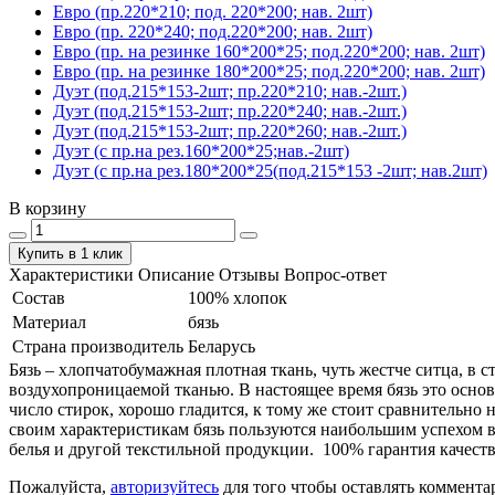
Евро (пр.220*210; под. 220*200; нав. 2шт)
Евро (пр. 220*240; под.220*200; нав. 2шт)
Евро (пр. на резинке 160*200*25; под.220*200; нав. 2шт)
Евро (пр. на резинке 180*200*25; под.220*200; нав. 2шт)
Дуэт (под.215*153-2шт; пр.220*210; нав.-2шт.)
Дуэт (под.215*153-2шт; пр.220*240; нав.-2шт.)
Дуэт (под.215*153-2шт; пр.220*260; нав.-2шт.)
Дуэт (с пр.на рез.160*200*25;нав.-2шт)
Дуэт (с пр.на рез.180*200*25(под.215*153 -2шт; нав.2шт)
В корзину
Купить в 1 клик
Характеристики
Описание
Отзывы
Вопрос-ответ
Состав
100% хлопок
Материал
бязь
Страна производитель
Беларусь
Бязь – хлопчатобумажная плотная ткань, чуть жестче ситца, в
воздухопроницаемой тканью. В настоящее время бязь это основ
число стирок, хорошо гладится, к тому же стоит сравнительно 
своим характеристикам бязь пользуются наибольшим успехом в
белья и другой текстильной продукции. 100% гарантия качеств
Пожалуйста,
авторизуйтесь
для того чтобы оставлять коммента