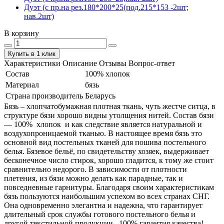
Дуэт (с пр.на рез.180*200*25(под.215*153 -2шт;
нав.2шт)
В корзину
Купить в 1 клик
Характеристики
Описание
Отзывы
Вопрос-ответ
Состав
100% хлопок
Материал
бязь
Страна производитель
Беларусь
Бязь – хлопчатобумажная плотная ткань, чуть жестче ситца, в
структуре бязи хорошо видны утолщения нитей. Состав бязи
― 100% хлопок и как следствие является натуральной и
воздухопроницаемой тканью. В настоящее время бязь это
основной вид постельных тканей для пошива постельного
белья. Бязевое бельё, по свидетельству хозяек, выдерживает
бесконечное число стирок, хорошо гладится, к тому же стоит
сравнительно недорого. В зависимости от плотности
плетения, из бязи можно делать как парадные, так и
повседневные гарнитуры. Благодаря своим характеристикам
бязь пользуются наибольшим успехом во всех странах СНГ.
Она одновременно элегантна и надежна, что гарантирует
длительный срок службы готового постельного белья и
другой текстильной продукции. 100% гарантия качества!