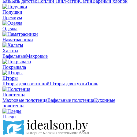
Бязь
Бязь детство
Поплин
Твил-сатин
Сатин
Вареный хлопок
Подушки
Премиум
Одеяла
Наматрасники
Халаты
Вафельные
Махровые
Покрывала
Шторы
Шторы для гостинной
Шторы для кухни
Тюль
Полотенца
Махровые полотенца
Вафельные полотенца
Кухонные
полотенца
Пледы