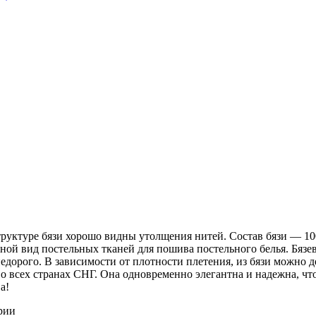
 структуре бязи хорошо видны утолщения нитей. Состав бязи ― 1
ной вид постельных тканей для пошива постельного белья. Бязев
недорого. В зависимости от плотности плетения, из бязи можно 
о всех странах СНГ. Она одновременно элегантна и надежна, чт
а!
рии