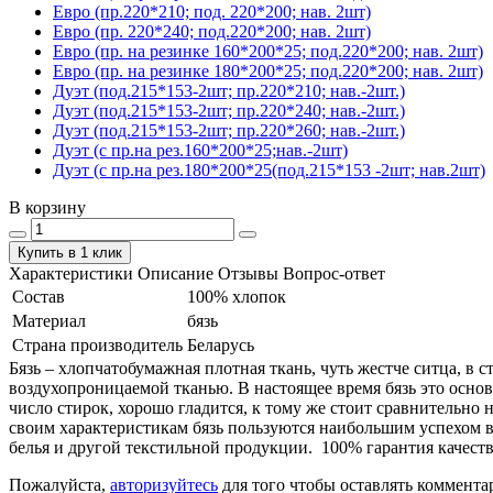
Евро (пр.220*210; под. 220*200; нав. 2шт)
Евро (пр. 220*240; под.220*200; нав. 2шт)
Евро (пр. на резинке 160*200*25; под.220*200; нав. 2шт)
Евро (пр. на резинке 180*200*25; под.220*200; нав. 2шт)
Дуэт (под.215*153-2шт; пр.220*210; нав.-2шт.)
Дуэт (под.215*153-2шт; пр.220*240; нав.-2шт.)
Дуэт (под.215*153-2шт; пр.220*260; нав.-2шт.)
Дуэт (с пр.на рез.160*200*25;нав.-2шт)
Дуэт (с пр.на рез.180*200*25(под.215*153 -2шт; нав.2шт)
В корзину
Купить в 1 клик
Характеристики
Описание
Отзывы
Вопрос-ответ
Состав
100% хлопок
Материал
бязь
Страна производитель
Беларусь
Бязь – хлопчатобумажная плотная ткань, чуть жестче ситца, в
воздухопроницаемой тканью. В настоящее время бязь это основ
число стирок, хорошо гладится, к тому же стоит сравнительно 
своим характеристикам бязь пользуются наибольшим успехом в
белья и другой текстильной продукции. 100% гарантия качеств
Пожалуйста,
авторизуйтесь
для того чтобы оставлять коммента