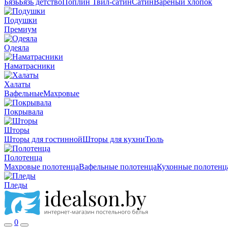
Бязь
Бязь детство
Поплин
Твил-сатин
Сатин
Вареный хлопок
Подушки
Премиум
Одеяла
Наматрасники
Халаты
Вафельные
Махровые
Покрывала
Шторы
Шторы для гостинной
Шторы для кухни
Тюль
Полотенца
Махровые полотенца
Вафельные полотенца
Кухонные полотенц
Пледы
0