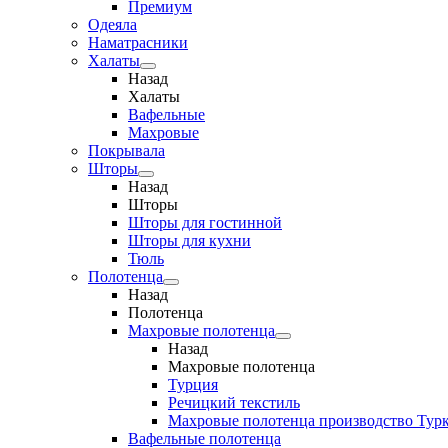
Премиум
Одеяла
Наматрасники
Халаты
Назад
Халаты
Вафельные
Махровые
Покрывала
Шторы
Назад
Шторы
Шторы для гостинной
Шторы для кухни
Тюль
Полотенца
Назад
Полотенца
Махровые полотенца
Назад
Махровые полотенца
Турция
Речицкий текстиль
Махровые полотенца производство Тур
Вафельные полотенца