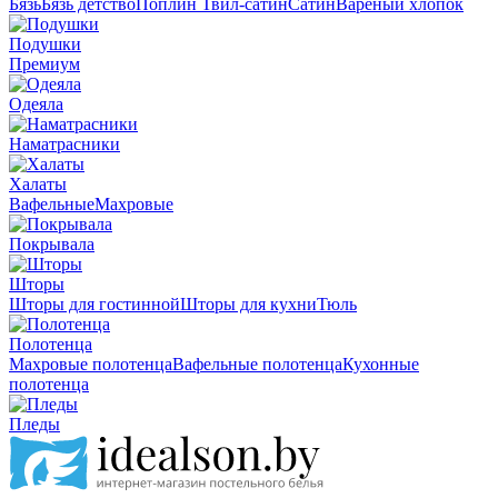
Бязь
Бязь детство
Поплин
Твил-сатин
Сатин
Вареный хлопок
Подушки
Премиум
Одеяла
Наматрасники
Халаты
Вафельные
Махровые
Покрывала
Шторы
Шторы для гостинной
Шторы для кухни
Тюль
Полотенца
Махровые полотенца
Вафельные полотенца
Кухонные
полотенца
Пледы