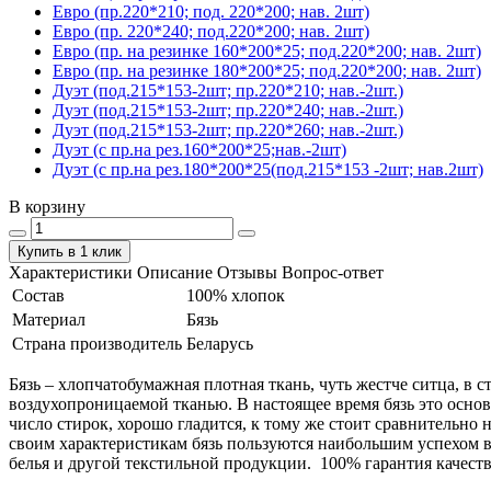
Евро (пр.220*210; под. 220*200; нав. 2шт)
Евро (пр. 220*240; под.220*200; нав. 2шт)
Евро (пр. на резинке 160*200*25; под.220*200; нав. 2шт)
Евро (пр. на резинке 180*200*25; под.220*200; нав. 2шт)
Дуэт (под.215*153-2шт; пр.220*210; нав.-2шт.)
Дуэт (под.215*153-2шт; пр.220*240; нав.-2шт.)
Дуэт (под.215*153-2шт; пр.220*260; нав.-2шт.)
Дуэт (с пр.на рез.160*200*25;нав.-2шт)
Дуэт (с пр.на рез.180*200*25(под.215*153 -2шт; нав.2шт)
В корзину
Купить в 1 клик
Характеристики
Описание
Отзывы
Вопрос-ответ
Состав
100% хлопок
Материал
Бязь
Страна производитель
Беларусь
Бязь – хлопчатобумажная плотная ткань, чуть жестче ситца, в
воздухопроницаемой тканью. В настоящее время бязь это основ
число стирок, хорошо гладится, к тому же стоит сравнительно 
своим характеристикам бязь пользуются наибольшим успехом в
белья и другой текстильной продукции. 100% гарантия качеств