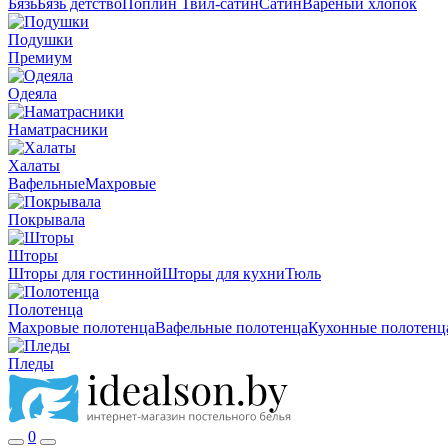
Бязь
Бязь детство
Поплин
Твил-сатин
Сатин
Вареный хлопок
Подушки
Премиум
Одеяла
Наматрасники
Халаты
Вафельные
Махровые
Покрывала
Шторы
Шторы для гостинной
Шторы для кухни
Тюль
Полотенца
Махровые полотенца
Вафельные полотенца
Кухонные полотенц
Пледы
0