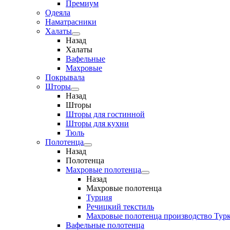
Премиум
Одеяла
Наматрасники
Халаты
Назад
Халаты
Вафельные
Махровые
Покрывала
Шторы
Назад
Шторы
Шторы для гостинной
Шторы для кухни
Тюль
Полотенца
Назад
Полотенца
Махровые полотенца
Назад
Махровые полотенца
Турция
Речицкий текстиль
Махровые полотенца производство Тур
Вафельные полотенца