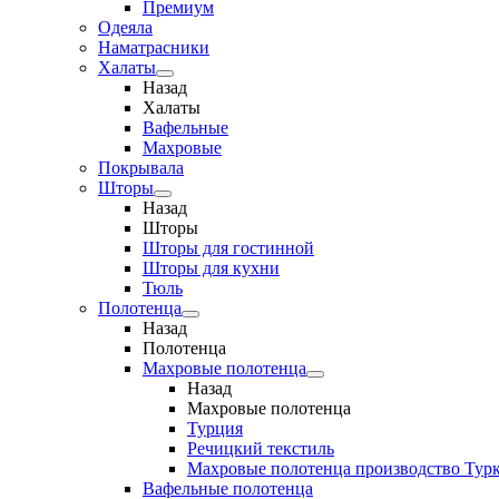
Премиум
Одеяла
Наматрасники
Халаты
Назад
Халаты
Вафельные
Махровые
Покрывала
Шторы
Назад
Шторы
Шторы для гостинной
Шторы для кухни
Тюль
Полотенца
Назад
Полотенца
Махровые полотенца
Назад
Махровые полотенца
Турция
Речицкий текстиль
Махровые полотенца производство Тур
Вафельные полотенца