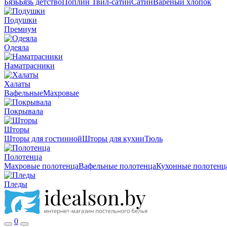
Бязь
Бязь детство
Поплин
Твил-сатин
Сатин
Вареный хлопок
Подушки
Премиум
Одеяла
Наматрасники
Халаты
Вафельные
Махровые
Покрывала
Шторы
Шторы для гостинной
Шторы для кухни
Тюль
Полотенца
Махровые полотенца
Вафельные полотенца
Кухонные полотенц
Пледы
0