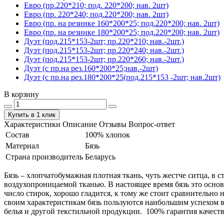
Евро (пр.220*210; под. 220*200; нав. 2шт)
Евро (пр. 220*240; под.220*200; нав. 2шт)
Евро (пр. на резинке 160*200*25; под.220*200; нав. 2шт)
Евро (пр. на резинке 180*200*25; под.220*200; нав. 2шт)
Дуэт (под.215*153-2шт; пр.220*210; нав.-2шт.)
Дуэт (под.215*153-2шт; пр.220*240; нав.-2шт.)
Дуэт (под.215*153-2шт; пр.220*260; нав.-2шт.)
Дуэт (с пр.на рез.160*200*25;нав.-2шт)
Дуэт (с пр.на рез.180*200*25(под.215*153 -2шт; нав.2шт)
В корзину
Купить в 1 клик
Характеристики
Описание
Отзывы
Вопрос-ответ
Состав
100% хлопок
Материал
Бязь
Страна производитель
Беларусь
Бязь – хлопчатобумажная плотная ткань, чуть жестче ситца, в
воздухопроницаемой тканью. В настоящее время бязь это основ
число стирок, хорошо гладится, к тому же стоит сравнительно 
своим характеристикам бязь пользуются наибольшим успехом в
белья и другой текстильной продукции. 100% гарантия качеств