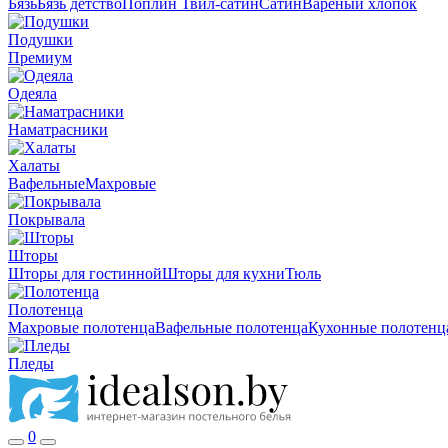
Бязь
Бязь детство
Поплин
Твил-сатин
Сатин
Вареный хлопок
Подушки
Премиум
Одеяла
Наматрасники
Халаты
Вафельные
Махровые
Покрывала
Шторы
Шторы для гостинной
Шторы для кухни
Тюль
Полотенца
Махровые полотенца
Вафельные полотенца
Кухонные полотенц
Пледы
0