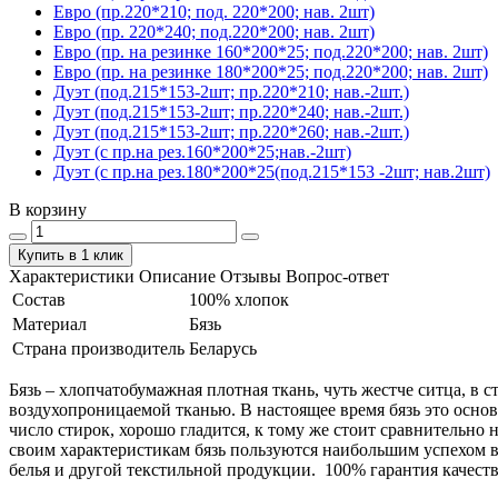
Евро (пр.220*210; под. 220*200; нав. 2шт)
Евро (пр. 220*240; под.220*200; нав. 2шт)
Евро (пр. на резинке 160*200*25; под.220*200; нав. 2шт)
Евро (пр. на резинке 180*200*25; под.220*200; нав. 2шт)
Дуэт (под.215*153-2шт; пр.220*210; нав.-2шт.)
Дуэт (под.215*153-2шт; пр.220*240; нав.-2шт.)
Дуэт (под.215*153-2шт; пр.220*260; нав.-2шт.)
Дуэт (с пр.на рез.160*200*25;нав.-2шт)
Дуэт (с пр.на рез.180*200*25(под.215*153 -2шт; нав.2шт)
В корзину
Купить в 1 клик
Характеристики
Описание
Отзывы
Вопрос-ответ
Состав
100% хлопок
Материал
Бязь
Страна производитель
Беларусь
Бязь – хлопчатобумажная плотная ткань, чуть жестче ситца, в
воздухопроницаемой тканью. В настоящее время бязь это основ
число стирок, хорошо гладится, к тому же стоит сравнительно 
своим характеристикам бязь пользуются наибольшим успехом в
белья и другой текстильной продукции. 100% гарантия качеств