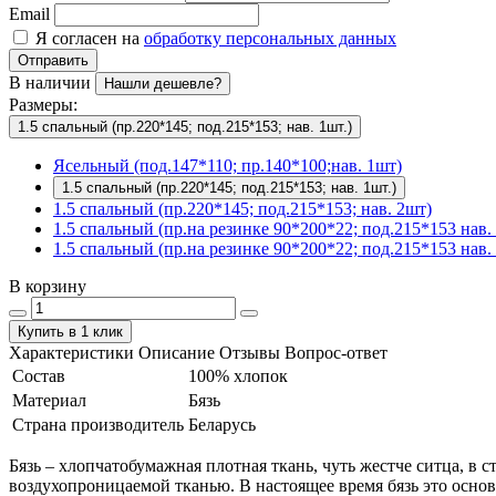
Email
Я согласен на
обработку персональных данных
Отправить
В наличии
Нашли дешевле?
Размеры:
1.5 спальный (пр.220*145; под.215*153; нав. 1шт.)
Ясельный (под.147*110; пр.140*100;нав. 1шт)
1.5 спальный (пр.220*145; под.215*153; нав. 1шт.)
1.5 спальный (пр.220*145; под.215*153; нав. 2шт)
1.5 спальный (пр.на резинке 90*200*22; под.215*153 нав. 
1.5 спальный (пр.на резинке 90*200*22; под.215*153 нав. 
В корзину
Купить в 1 клик
Характеристики
Описание
Отзывы
Вопрос-ответ
Состав
100% хлопок
Материал
Бязь
Страна производитель
Беларусь
Бязь – хлопчатобумажная плотная ткань, чуть жестче ситца, в
воздухопроницаемой тканью. В настоящее время бязь это основ