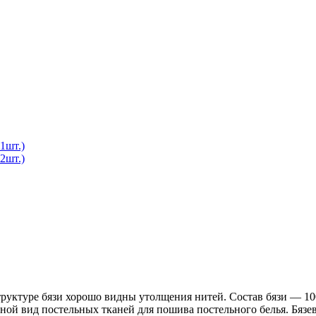
1шт.)
2шт.)
 структуре бязи хорошо видны утолщения нитей. Состав бязи ― 1
ной вид постельных тканей для пошива постельного белья. Бязев