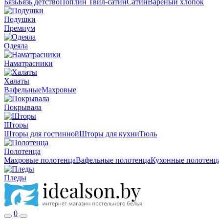
Бязь
Бязь детство
Поплин
Твил-сатин
Сатин
Вареный хлопок
Подушки
Премиум
Одеяла
Наматрасники
Халаты
Вафельные
Махровые
Покрывала
Шторы
Шторы для гостинной
Шторы для кухни
Тюль
Полотенца
Махровые полотенца
Вафельные полотенца
Кухонные полотенц
Пледы
0