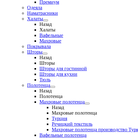
Премиум
Одеяла
Наматрасники
Халаты
Назад
Халаты
Вафельные
Махровые
Покрывала
Шторы
Назад
Шторы
Шторы для гостинной
Шторы для кухни
Тюль
Полотенца
Назад
Полотенца
Махровые полотенца
Назад
Махровые полотенца
Турция
Речицкий текстиль
Махровые полотенца производство Тур
Вафельные полотенца