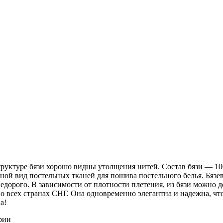
 структуре бязи хорошо видны утолщения нитей. Состав бязи ― 1
ной вид постельных тканей для пошива постельного белья. Бязев
недорого. В зависимости от плотности плетения, из бязи можно 
о всех странах СНГ. Она одновременно элегантна и надежна, чт
а!
рии