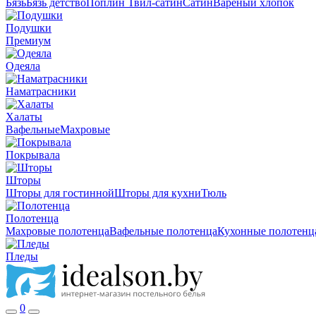
Бязь
Бязь детство
Поплин
Твил-сатин
Сатин
Вареный хлопок
Подушки
Премиум
Одеяла
Наматрасники
Халаты
Вафельные
Махровые
Покрывала
Шторы
Шторы для гостинной
Шторы для кухни
Тюль
Полотенца
Махровые полотенца
Вафельные полотенца
Кухонные полотенц
Пледы
0