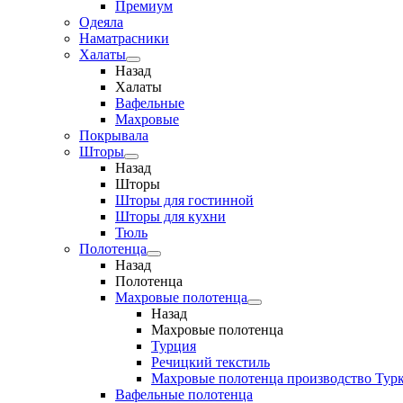
Премиум
Одеяла
Наматрасники
Халаты
Назад
Халаты
Вафельные
Махровые
Покрывала
Шторы
Назад
Шторы
Шторы для гостинной
Шторы для кухни
Тюль
Полотенца
Назад
Полотенца
Махровые полотенца
Назад
Махровые полотенца
Турция
Речицкий текстиль
Махровые полотенца производство Тур
Вафельные полотенца