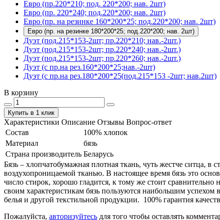
Евро (пр.220*210; под. 220*200; нав. 2шт)
Евро (пр. 220*240; под.220*200; нав. 2шт)
Евро (пр. на резинке 160*200*25; под.220*200; нав. 2шт)
Евро (пр. на резинке 180*200*25; под.220*200; нав. 2шт)
Дуэт (под.215*153-2шт; пр.220*210; нав.-2шт.)
Дуэт (под.215*153-2шт; пр.220*240; нав.-2шт.)
Дуэт (под.215*153-2шт; пр.220*260; нав.-2шт.)
Дуэт (с пр.на рез.160*200*25;нав.-2шт)
Дуэт (с пр.на рез.180*200*25(под.215*153 -2шт; нав.2шт)
В корзину
Купить в 1 клик
Характеристики
Описание
Отзывы
Вопрос-ответ
Состав
100% хлопок
Материал
бязь
Страна производитель
Беларусь
Бязь – хлопчатобумажная плотная ткань, чуть жестче ситца, в
воздухопроницаемой тканью. В настоящее время бязь это основ
число стирок, хорошо гладится, к тому же стоит сравнительно 
своим характеристикам бязь пользуются наибольшим успехом в
белья и другой текстильной продукции. 100% гарантия качеств
Пожалуйста,
авторизуйтесь
для того чтобы оставлять коммента