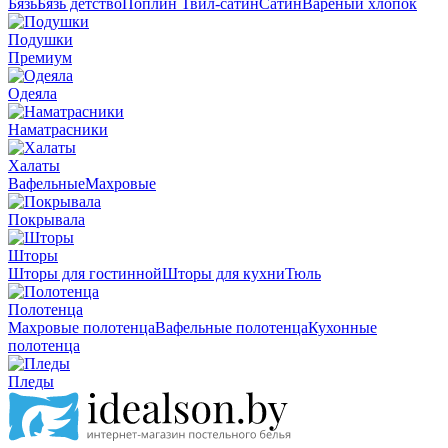
Бязь
Бязь детство
Поплин
Твил-сатин
Сатин
Вареный хлопок
Подушки
Премиум
Одеяла
Наматрасники
Халаты
Вафельные
Махровые
Покрывала
Шторы
Шторы для гостинной
Шторы для кухни
Тюль
Полотенца
Махровые полотенца
Вафельные полотенца
Кухонные
полотенца
Пледы