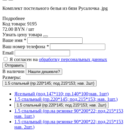
Комплект постельного белья из бязи Русалочка .jpg
Подробнее
Код товара: 9195
72.00 BYN / шт
Узнать цену товара
Ваше имя
*
Ваш номер телефона
*
Email
Я согласен на
обработку персональных данных
Отправить
В наличии
Нашли дешевле?
Размеры:
1.5 спальный (пр.220*145; под.215*153; нав. 2шт)
Ясельный (под.147*110; пр.140*100;нав. 1шт)
1.5 спальный (пр.220*145; под.215*153; нав. 1шт.)
1.5 спальный (пр.220*145; под.215*153; нав. 2шт)
1.5 спальный (пр.на резинке 90*200*22; под.215*153
нав. 1шт.)
1.5 спальный (пр.на резинке 90*200*22; под.215*153
нав. 2шт.)