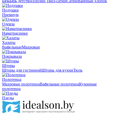
Бязь
Бязь детство
Поплин
Твил-сатин
Сатин
Вареный хлопок
Подушки
Премиум
Одеяла
Наматрасники
Халаты
Вафельные
Махровые
Покрывала
Шторы
Шторы для гостинной
Шторы для кухни
Тюль
Полотенца
Махровые полотенца
Вафельные полотенца
Кухонные
полотенца
Пледы