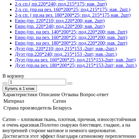
2-х сп.( пр.220*240; под.215*175; нав. 2шт)
2-х сп. (пр.на рез. 160*200*25; под.215*175; нав. 2шт.)
2-х сп. ( пр.на рез. 180*200*25; под. 215*175 нав. 2шт)
Евро (пр. 220*210; под.220*200; нав. 2шт)
Евро (пр. 220*240; под.220*200; нав. 2шт)
Евро (пр. на рез. 140*200*25; под.220*200; нав. 2шт)
Евро (пр. на рез. 160*200*25; под.220*200; нав. 2шт)
Евро (пр. на рез. 180*200*25; под.220*200; нав. 2шт)
Дуэт (пр. 220*210; под 215*153 -2шт; нав.-2шт.)
Дуэт (пр.220*240; под..215*153 -2шт; нав.-2шт.)
Дуэт (пр.на рез. 160*200*25; под.215*153-2шт; нав. 2шт)
Дуэт (пр.на рез. 180*200*25; под.215*153-2шт; нав. 2шт.)
В корзину
Купить в 1 клик
Характеристики
Описание
Отзывы
Вопрос-ответ
Материал
Сатин
Страна производитель
Беларусь
Сатин – хлопковая ткань, плотная, прочная, износоустойчивая
и очень красивая.Полотно снаружи блестящее, гладкое, а на
внутренней стороне матовое и немного шероховатое.
Достигается этот эффект благодаря сатиновому переплетению