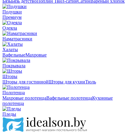
Бязь
Бязь детство
Поплин
Твил-сатин
Сатин
Вареный хлопок
Подушки
Премиум
Одеяла
Наматрасники
Халаты
Вафельные
Махровые
Покрывала
Шторы
Шторы для гостинной
Шторы для кухни
Тюль
Полотенца
Махровые полотенца
Вафельные полотенца
Кухонные
полотенца
Пледы