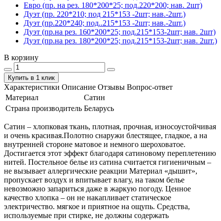
Евро (пр. на рез. 180*200*25; под.220*200; нав. 2шт)
Дуэт (пр. 220*210; под 215*153 -2шт; нав.-2шт.)
Дуэт (пр.220*240; под..215*153 -2шт; нав.-2шт.)
Дуэт (пр.на рез. 160*200*25; под.215*153-2шт; нав. 2шт)
Дуэт (пр.на рез. 180*200*25; под.215*153-2шт; нав. 2шт.)
В корзину
Купить в 1 клик
Характеристики
Описание
Отзывы
Вопрос-ответ
Материал
Сатин
Страна производитель
Беларусь
Сатин – хлопковая ткань, плотная, прочная, износоустойчивая
и очень красивая.Полотно снаружи блестящее, гладкое, а на
внутренней стороне матовое и немного шероховатое.
Достигается этот эффект благодаря сатиновому переплетению
нитей. Постельное белье из сатина считается гигиеничным –
не вызывает аллергические реакции Материал «дышит»,
пропускает воздух и впитывает влагу, на таком белье
невозможно запариться даже в жаркую погоду. Ценное
качество хлопка – он не накапливает статическое
электричество. мягкое и приятное на ощупь. Средства,
используемые при стирке, не должны содержать