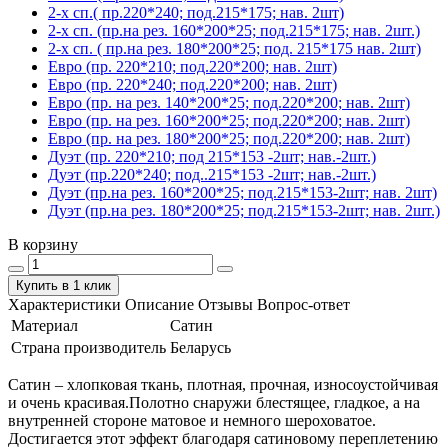
2-х сп.( пр.220*240; под.215*175; нав. 2шт)
2-х сп. (пр.на рез. 160*200*25; под.215*175; нав. 2шт.)
2-х сп. ( пр.на рез. 180*200*25; под. 215*175 нав. 2шт)
Евро (пр. 220*210; под.220*200; нав. 2шт)
Евро (пр. 220*240; под.220*200; нав. 2шт)
Евро (пр. на рез. 140*200*25; под.220*200; нав. 2шт)
Евро (пр. на рез. 160*200*25; под.220*200; нав. 2шт)
Евро (пр. на рез. 180*200*25; под.220*200; нав. 2шт)
Дуэт (пр. 220*210; под 215*153 -2шт; нав.-2шт.)
Дуэт (пр.220*240; под..215*153 -2шт; нав.-2шт.)
Дуэт (пр.на рез. 160*200*25; под.215*153-2шт; нав. 2шт)
Дуэт (пр.на рез. 180*200*25; под.215*153-2шт; нав. 2шт.)
В корзину
Купить в 1 клик
Характеристики
Описание
Отзывы
Вопрос-ответ
Материал
Сатин
Страна производитель
Беларусь
Сатин – хлопковая ткань, плотная, прочная, износоустойчивая
и очень красивая.Полотно снаружи блестящее, гладкое, а на
внутренней стороне матовое и немного шероховатое.
Достигается этот эффект благодаря сатиновому переплетению