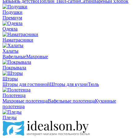
Бязь
Бязь детство
Поплин
Твил-сатин
Сатин
Вареный хлопок
Подушки
Премиум
Одеяла
Наматрасники
Халаты
Вафельные
Махровые
Покрывала
Шторы
Шторы для гостинной
Шторы для кухни
Тюль
Полотенца
Махровые полотенца
Вафельные полотенца
Кухонные
полотенца
Пледы