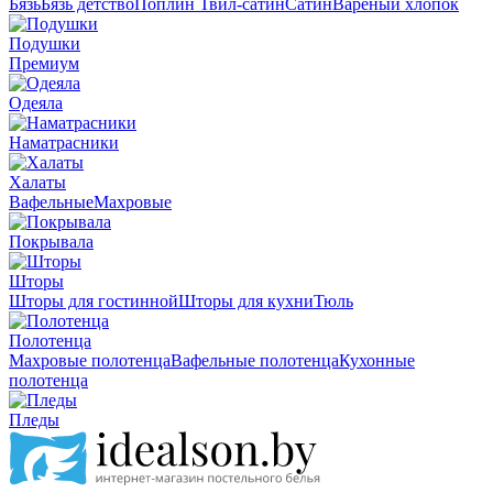
Бязь
Бязь детство
Поплин
Твил-сатин
Сатин
Вареный хлопок
Подушки
Премиум
Одеяла
Наматрасники
Халаты
Вафельные
Махровые
Покрывала
Шторы
Шторы для гостинной
Шторы для кухни
Тюль
Полотенца
Махровые полотенца
Вафельные полотенца
Кухонные
полотенца
Пледы