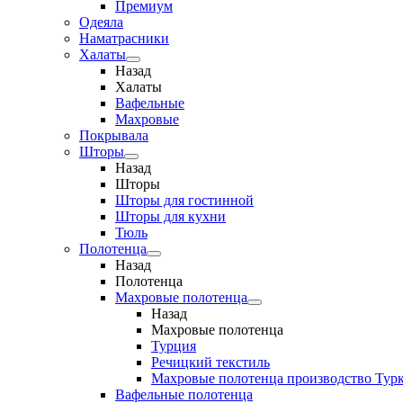
Премиум
Одеяла
Наматрасники
Халаты
Назад
Халаты
Вафельные
Махровые
Покрывала
Шторы
Назад
Шторы
Шторы для гостинной
Шторы для кухни
Тюль
Полотенца
Назад
Полотенца
Махровые полотенца
Назад
Махровые полотенца
Турция
Речицкий текстиль
Махровые полотенца производство Тур
Вафельные полотенца