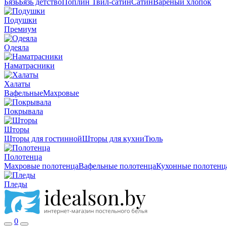
Бязь
Бязь детство
Поплин
Твил-сатин
Сатин
Вареный хлопок
Подушки
Премиум
Одеяла
Наматрасники
Халаты
Вафельные
Махровые
Покрывала
Шторы
Шторы для гостинной
Шторы для кухни
Тюль
Полотенца
Махровые полотенца
Вафельные полотенца
Кухонные полотенц
Пледы
0