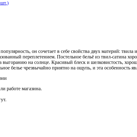
шт.)
пулярность, он сочетает в себе свойства двух материй: твила 
зованный переплетением. Постельное бельё из твил-сатина хоро
а выгоранию на солнце. Красивый блеск и шелковистость, хоро
ельное белье чрезвычайно приятно на ощупь, и эта особенность 
рии
ли работе магазина.
ут.