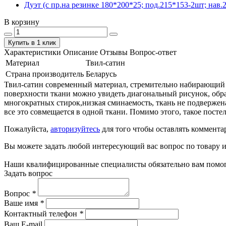
Дуэт (с пр.на резинке 180*200*25; под.215*153-2шт; нав.2
В корзину
Купить в 1 клик
Характеристики
Описание
Отзывы
Вопрос-ответ
Материал
Твил-сатин
Страна производитель
Беларусь
Твил-сатин современный материал, стремительно набирающий по
поверхности ткани можно увидеть диагональный рисунок, обра
многократных стирок,низкая сминаемость, ткань не подвержен
все это совмещается в одной ткани. Помимо этого, такое пост
Пожалуйста,
авторизуйтесь
для того чтобы оставлять коммента
Вы можете задать любой интересующий вас вопрос по товару и
Наши квалифицированные специалисты обязательно вам помог
Задать вопрос
Вопрос
*
Ваше имя
*
Контактный телефон
*
Ваш E-mail