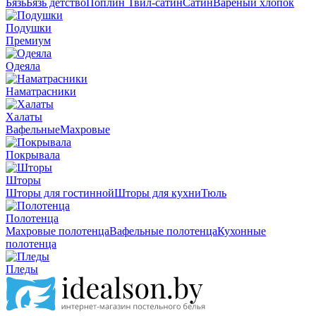
Бязь
Бязь детство
Поплин
Твил-сатин
Сатин
Вареный хлопок
Подушки
Премиум
Одеяла
Наматрасники
Халаты
Вафельные
Махровые
Покрывала
Шторы
Шторы для гостинной
Шторы для кухни
Тюль
Полотенца
Махровые полотенца
Вафельные полотенца
Кухонные
полотенца
Пледы