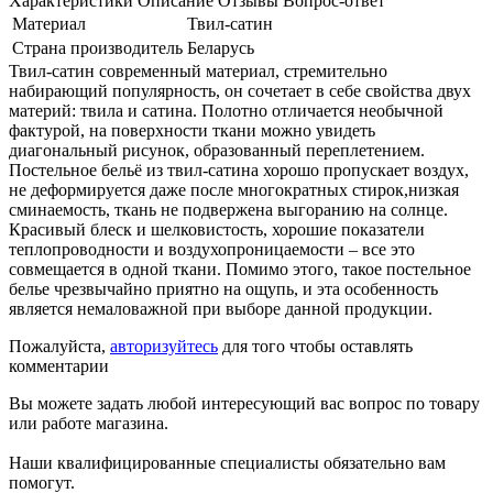
Характеристики
Описание
Отзывы
Вопрос-ответ
Материал
Твил-сатин
Страна производитель
Беларусь
Твил-сатин современный материал, стремительно
набирающий популярность, он сочетает в себе свойства двух
материй: твила и сатина. Полотно отличается необычной
фактурой, на поверхности ткани можно увидеть
диагональный рисунок, образованный переплетением.
Постельное бельё из твил-сатина хорошо пропускает воздух,
не деформируется даже после многократных стирок,низкая
сминаемость, ткань не подвержена выгоранию на солнце.
Красивый блеск и шелковистость, хорошие показатели
теплопроводности и воздухопроницаемости – все это
совмещается в одной ткани. Помимо этого, такое постельное
белье чрезвычайно приятно на ощупь, и эта особенность
является немаловажной при выборе данной продукции.
Пожалуйста,
авторизуйтесь
для того чтобы оставлять
комментарии
Вы можете задать любой интересующий вас вопрос по товару
или работе магазина.
Наши квалифицированные специалисты обязательно вам
помогут.