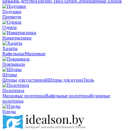
Бязь
Бязь детство
Поплин
Твил-сатин
Сатин
Вареный хлопок
Подушки
Премиум
Одеяла
Наматрасники
Халаты
Вафельные
Махровые
Покрывала
Шторы
Шторы для гостинной
Шторы для кухни
Тюль
Полотенца
Махровые полотенца
Вафельные полотенца
Кухонные
полотенца
Пледы