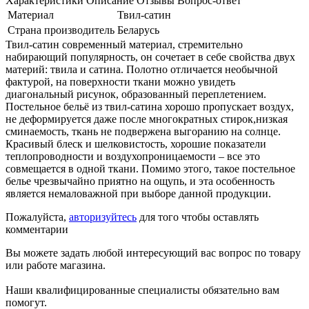
Характеристики
Описание
Отзывы
Вопрос-ответ
Материал
Твил-сатин
Страна производитель
Беларусь
Твил-сатин современный материал, стремительно
набирающий популярность, он сочетает в себе свойства двух
материй: твила и сатина. Полотно отличается необычной
фактурой, на поверхности ткани можно увидеть
диагональный рисунок, образованный переплетением.
Постельное бельё из твил-сатина хорошо пропускает воздух,
не деформируется даже после многократных стирок,низкая
сминаемость, ткань не подвержена выгоранию на солнце.
Красивый блеск и шелковистость, хорошие показатели
теплопроводности и воздухопроницаемости – все это
совмещается в одной ткани. Помимо этого, такое постельное
белье чрезвычайно приятно на ощупь, и эта особенность
является немаловажной при выборе данной продукции.
Пожалуйста,
авторизуйтесь
для того чтобы оставлять
комментарии
Вы можете задать любой интересующий вас вопрос по товару
или работе магазина.
Наши квалифицированные специалисты обязательно вам
помогут.