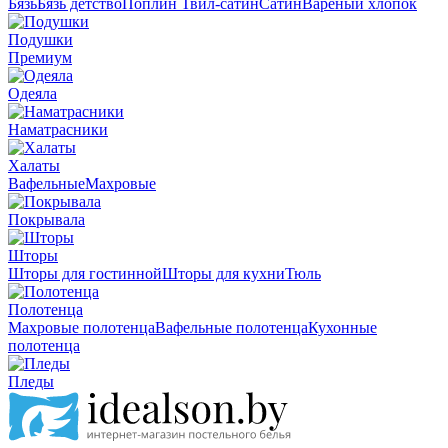
Бязь
Бязь детство
Поплин
Твил-сатин
Сатин
Вареный хлопок
Подушки
Премиум
Одеяла
Наматрасники
Халаты
Вафельные
Махровые
Покрывала
Шторы
Шторы для гостинной
Шторы для кухни
Тюль
Полотенца
Махровые полотенца
Вафельные полотенца
Кухонные
полотенца
Пледы