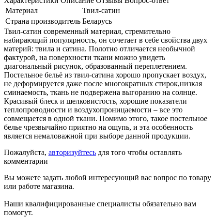
Характеристики
Описание
Отзывы
Вопрос-ответ
Материал
Твил-сатин
Страна производитель
Беларусь
Твил-сатин современный материал, стремительно
набирающий популярность, он сочетает в себе свойства двух
материй: твила и сатина. Полотно отличается необычной
фактурой, на поверхности ткани можно увидеть
диагональный рисунок, образованный переплетением.
Постельное бельё из твил-сатина хорошо пропускает воздух,
не деформируется даже после многократных стирок,низкая
сминаемость, ткань не подвержена выгоранию на солнце.
Красивый блеск и шелковистость, хорошие показатели
теплопроводности и воздухопроницаемости – все это
совмещается в одной ткани. Помимо этого, такое постельное
белье чрезвычайно приятно на ощупь, и эта особенность
является немаловажной при выборе данной продукции.
Пожалуйста,
авторизуйтесь
для того чтобы оставлять
комментарии
Вы можете задать любой интересующий вас вопрос по товару
или работе магазина.
Наши квалифицированные специалисты обязательно вам
помогут.