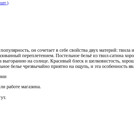
шт.)
пулярность, он сочетает в себе свойства двух материй: твила 
зованный переплетением. Постельное бельё из твил-сатина хоро
а выгоранию на солнце. Красивый блеск и шелковистость, хоро
ельное белье чрезвычайно приятно на ощупь, и эта особенность 
рии
ли работе магазина.
ут.