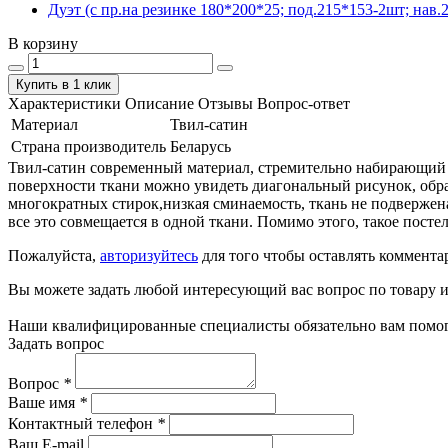
Дуэт (с пр.на резинке 180*200*25; под.215*153-2шт; нав.2
В корзину
Купить в 1 клик
Характеристики
Описание
Отзывы
Вопрос-ответ
Материал
Твил-сатин
Страна производитель
Беларусь
Твил-сатин современный материал, стремительно набирающий по
поверхности ткани можно увидеть диагональный рисунок, обра
многократных стирок,низкая сминаемость, ткань не подвержен
все это совмещается в одной ткани. Помимо этого, такое пост
Пожалуйста,
авторизуйтесь
для того чтобы оставлять коммента
Вы можете задать любой интересующий вас вопрос по товару и
Наши квалифицированные специалисты обязательно вам помог
Задать вопрос
Вопрос
*
Ваше имя
*
Контактный телефон
*
Ваш E-mail