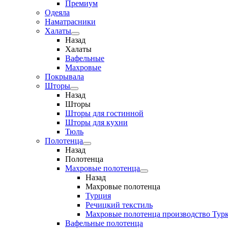
Премиум
Одеяла
Наматрасники
Халаты
Назад
Халаты
Вафельные
Махровые
Покрывала
Шторы
Назад
Шторы
Шторы для гостинной
Шторы для кухни
Тюль
Полотенца
Назад
Полотенца
Махровые полотенца
Назад
Махровые полотенца
Турция
Речицкий текстиль
Махровые полотенца производство Тур
Вафельные полотенца