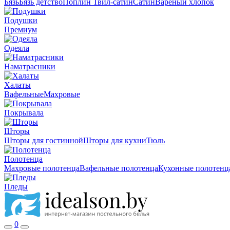
Бязь
Бязь детство
Поплин
Твил-сатин
Сатин
Вареный хлопок
Подушки
Премиум
Одеяла
Наматрасники
Халаты
Вафельные
Махровые
Покрывала
Шторы
Шторы для гостинной
Шторы для кухни
Тюль
Полотенца
Махровые полотенца
Вафельные полотенца
Кухонные полотенц
Пледы
0