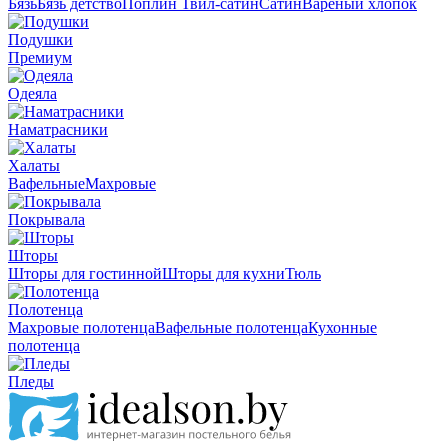
Бязь
Бязь детство
Поплин
Твил-сатин
Сатин
Вареный хлопок
Подушки
Премиум
Одеяла
Наматрасники
Халаты
Вафельные
Махровые
Покрывала
Шторы
Шторы для гостинной
Шторы для кухни
Тюль
Полотенца
Махровые полотенца
Вафельные полотенца
Кухонные
полотенца
Пледы