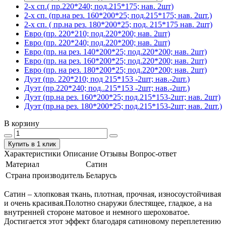
2-х сп.( пр.220*240; под.215*175; нав. 2шт)
2-х сп. (пр.на рез. 160*200*25; под.215*175; нав. 2шт.)
2-х сп. ( пр.на рез. 180*200*25; под. 215*175 нав. 2шт)
Евро (пр. 220*210; под.220*200; нав. 2шт)
Евро (пр. 220*240; под.220*200; нав. 2шт)
Евро (пр. на рез. 140*200*25; под.220*200; нав. 2шт)
Евро (пр. на рез. 160*200*25; под.220*200; нав. 2шт)
Евро (пр. на рез. 180*200*25; под.220*200; нав. 2шт)
Дуэт (пр. 220*210; под 215*153 -2шт; нав.-2шт.)
Дуэт (пр.220*240; под..215*153 -2шт; нав.-2шт.)
Дуэт (пр.на рез. 160*200*25; под.215*153-2шт; нав. 2шт)
Дуэт (пр.на рез. 180*200*25; под.215*153-2шт; нав. 2шт.)
В корзину
Купить в 1 клик
Характеристики
Описание
Отзывы
Вопрос-ответ
Материал
Сатин
Страна производитель
Беларусь
Сатин – хлопковая ткань, плотная, прочная, износоустойчивая
и очень красивая.Полотно снаружи блестящее, гладкое, а на
внутренней стороне матовое и немного шероховатое.
Достигается этот эффект благодаря сатиновому переплетению