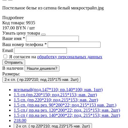
Постельное белье из сатина белый микрострайп.jpg
Подробнее
Код товара: 9935
197.00 BYN / шт
Узнать цену товара
Ваше имя
*
Ваш номер телефона
*
Email
Я согласен на
обработку персональных данных
Отправить
В наличии
Нашли дешевле?
Размеры:
2-х сп. ( пр.220*210; под.215*175 нав. 2шт)
ясельный(под.147*110; пр.140*100; нав. 1шт)
1.5 сп.(пр.220*150; под.215*153; нав. 2шт)
1.5 сп. (пр.220*210; под.215*153; нав. 2шт)
1.5 сп. (пр.на рез. 90*200*22; под.215*153 нав. 2шт.)
1.5 сп.( пр.на рез. 120*200*22; под. 215*153; нав. 2шт)
1.5 сп ( пр.на рез. 140*200*22; под. 215*153; нав. 2шт)
218.00
2-х сп. ( пр.220*210; под.215*175 нав. 2шт)