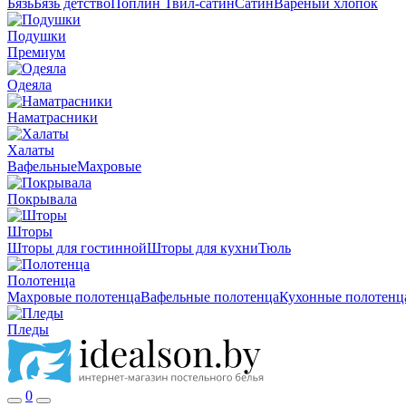
Бязь
Бязь детство
Поплин
Твил-сатин
Сатин
Вареный хлопок
Подушки
Премиум
Одеяла
Наматрасники
Халаты
Вафельные
Махровые
Покрывала
Шторы
Шторы для гостинной
Шторы для кухни
Тюль
Полотенца
Махровые полотенца
Вафельные полотенца
Кухонные полотенц
Пледы
0