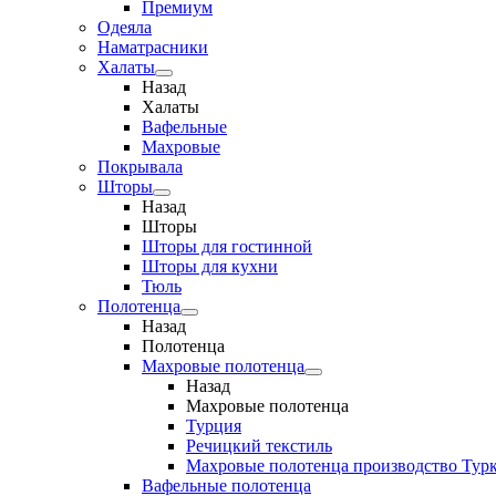
Премиум
Одеяла
Наматрасники
Халаты
Назад
Халаты
Вафельные
Махровые
Покрывала
Шторы
Назад
Шторы
Шторы для гостинной
Шторы для кухни
Тюль
Полотенца
Назад
Полотенца
Махровые полотенца
Назад
Махровые полотенца
Турция
Речицкий текстиль
Махровые полотенца производство Тур
Вафельные полотенца