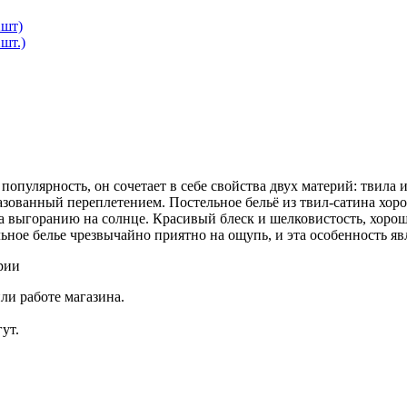
2шт)
шт.)
пулярность, он сочетает в себе свойства двух материй: твила 
зованный переплетением. Постельное бельё из твил-сатина хоро
а выгоранию на солнце. Красивый блеск и шелковистость, хоро
ельное белье чрезвычайно приятно на ощупь, и эта особенность 
рии
ли работе магазина.
ут.