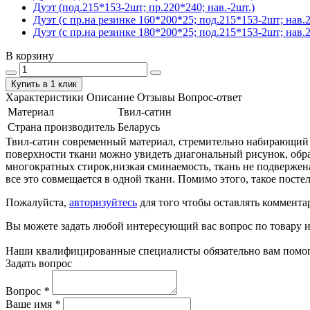
Дуэт (под.215*153-2шт; пр.220*240; нав.-2шт.)
Дуэт (с пр.на резинке 160*200*25; под.215*153-2шт; нав.
Дуэт (с пр.на резинке 180*200*25; под.215*153-2шт; нав.2
В корзину
Купить в 1 клик
Характеристики
Описание
Отзывы
Вопрос-ответ
Материал
Твил-сатин
Страна производитель
Беларусь
Твил-сатин современный материал, стремительно набирающий по
поверхности ткани можно увидеть диагональный рисунок, обра
многократных стирок,низкая сминаемость, ткань не подвержен
все это совмещается в одной ткани. Помимо этого, такое пост
Пожалуйста,
авторизуйтесь
для того чтобы оставлять коммента
Вы можете задать любой интересующий вас вопрос по товару и
Наши квалифицированные специалисты обязательно вам помог
Задать вопрос
Вопрос
*
Ваше имя
*