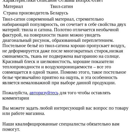
Характеристики
Описание
Отзывы
Вопрос-ответ
Материал
Твил-сатин
Страна производитель
Беларусь
Твил-сатин современный материал, стремительно
набирающий популярность, он сочетает в себе свойства двух
материй: твила и сатина. Полотно отличается необычной
фактурой, на поверхности ткани можно увидеть
диагональный рисунок, образованный переплетением.
Постельное бельё из твил-сатина хорошо пропускает воздух,
не деформируется даже после многократных стирок,низкая
сминаемость, ткань не подвержена выгоранию на солнце.
Красивый блеск и шелковистость, хорошие показатели
теплопроводности и воздухопроницаемости – все это
совмещается в одной ткани. Помимо этого, такое постельное
белье чрезвычайно приятно на ощупь, и эта особенность
является немаловажной при выборе данной продукции.
Пожалуйста,
авторизуйтесь
для того чтобы оставлять
комментарии
Вы можете задать любой интересующий вас вопрос по товару
или работе магазина.
Наши квалифицированные специалисты обязательно вам
помогут.