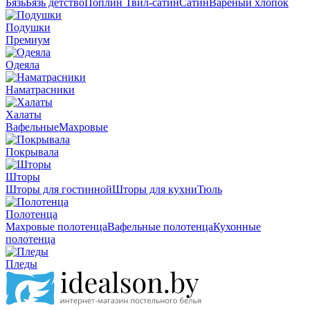
Бязь
Бязь детство
Поплин
Твил-сатин
Сатин
Вареный хлопок
Подушки
Премиум
Одеяла
Наматрасники
Халаты
Вафельные
Махровые
Покрывала
Шторы
Шторы для гостинной
Шторы для кухни
Тюль
Полотенца
Махровые полотенца
Вафельные полотенца
Кухонные
полотенца
Пледы