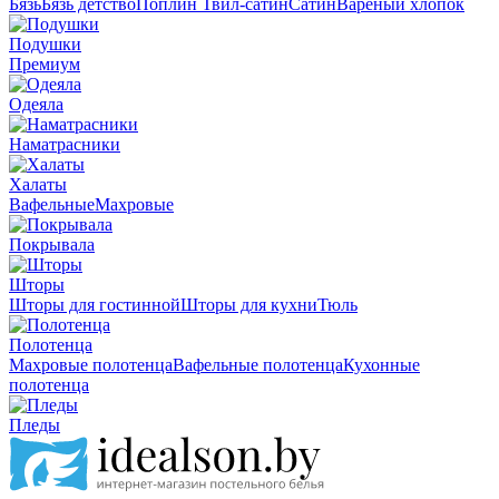
Бязь
Бязь детство
Поплин
Твил-сатин
Сатин
Вареный хлопок
Подушки
Премиум
Одеяла
Наматрасники
Халаты
Вафельные
Махровые
Покрывала
Шторы
Шторы для гостинной
Шторы для кухни
Тюль
Полотенца
Махровые полотенца
Вафельные полотенца
Кухонные
полотенца
Пледы