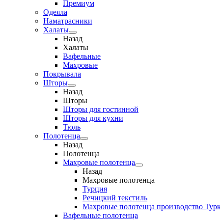
Премиум
Одеяла
Наматрасники
Халаты
Назад
Халаты
Вафельные
Махровые
Покрывала
Шторы
Назад
Шторы
Шторы для гостинной
Шторы для кухни
Тюль
Полотенца
Назад
Полотенца
Махровые полотенца
Назад
Махровые полотенца
Турция
Речицкий текстиль
Махровые полотенца производство Тур
Вафельные полотенца