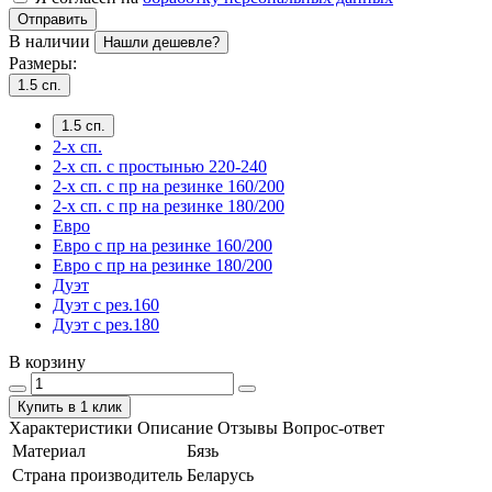
Отправить
В наличии
Нашли дешевле?
Размеры:
1.5 сп.
1.5 сп.
2-х сп.
2-х сп. с простынью 220-240
2-х сп. с пр на резинке 160/200
2-х сп. с пр на резинке 180/200
Евро
Евро с пр на резинке 160/200
Евро с пр на резинке 180/200
Дуэт
Дуэт с рез.160
Дуэт с рез.180
В корзину
Купить в 1 клик
Характеристики
Описание
Отзывы
Вопрос-ответ
Материал
Бязь
Страна производитель
Беларусь