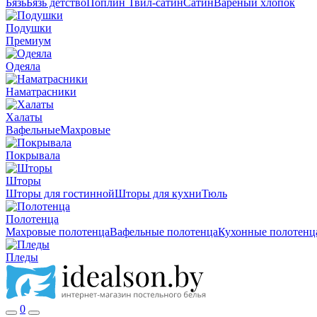
Бязь
Бязь детство
Поплин
Твил-сатин
Сатин
Вареный хлопок
Подушки
Премиум
Одеяла
Наматрасники
Халаты
Вафельные
Махровые
Покрывала
Шторы
Шторы для гостинной
Шторы для кухни
Тюль
Полотенца
Махровые полотенца
Вафельные полотенца
Кухонные полотенц
Пледы
0