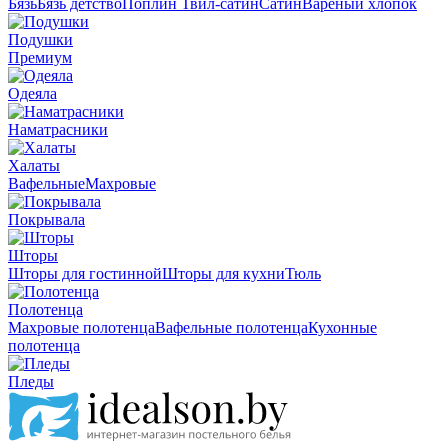
Бязь
Бязь детство
Поплин
Твил-сатин
Сатин
Вареный хлопок
Подушки
Премиум
Одеяла
Наматрасники
Халаты
Вафельные
Махровые
Покрывала
Шторы
Шторы для гостинной
Шторы для кухни
Тюль
Полотенца
Махровые полотенца
Вафельные полотенца
Кухонные
полотенца
Пледы