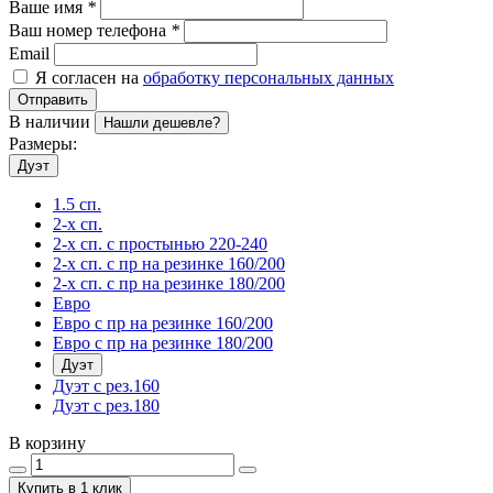
Ваше имя
*
Ваш номер телефона
*
Email
Я согласен на
обработку персональных данных
Отправить
В наличии
Нашли дешевле?
Размеры:
Дуэт
1.5 сп.
2-х сп.
2-х сп. с простынью 220-240
2-х сп. с пр на резинке 160/200
2-х сп. с пр на резинке 180/200
Евро
Евро с пр на резинке 160/200
Евро с пр на резинке 180/200
Дуэт
Дуэт с рез.160
Дуэт с рез.180
В корзину
Купить в 1 клик