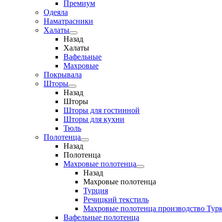
Премиум
Одеяла
Наматрасники
Халаты
Назад
Халаты
Вафельные
Махровые
Покрывала
Шторы
Назад
Шторы
Шторы для гостинной
Шторы для кухни
Тюль
Полотенца
Назад
Полотенца
Махровые полотенца
Назад
Махровые полотенца
Турция
Речицкий текстиль
Махровые полотенца производство Тур
Вафельные полотенца