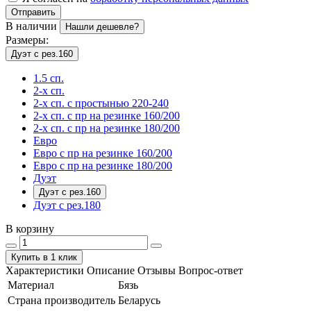
Отправить
В наличии
Нашли дешевле?
Размеры:
Дуэт с рез.160
1.5 сп.
2-х сп.
2-х сп. с простынью 220-240
2-х сп. с пр на резинке 160/200
2-х сп. с пр на резинке 180/200
Евро
Евро с пр на резинке 160/200
Евро с пр на резинке 180/200
Дуэт
Дуэт с рез.160
Дуэт с рез.180
В корзину
Купить в 1 клик
Характеристики
Описание
Отзывы
Вопрос-ответ
Материал
Бязь
Страна производитель
Беларусь