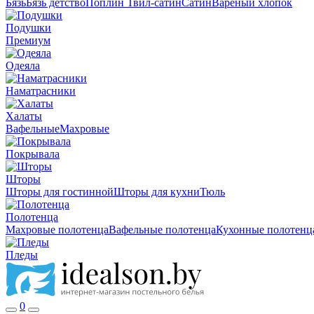
Бязь
Бязь детство
Поплин
Твил-сатин
Сатин
Вареный хлопок
Подушки
Премиум
Одеяла
Наматрасники
Халаты
Вафельные
Махровые
Покрывала
Шторы
Шторы для гостинной
Шторы для кухни
Тюль
Полотенца
Махровые полотенца
Вафельные полотенца
Кухонные полотенц
Пледы
0