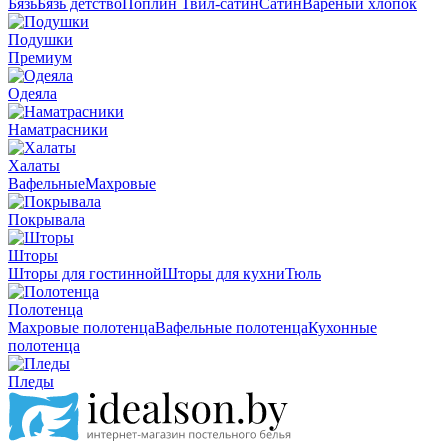
Бязь
Бязь детство
Поплин
Твил-сатин
Сатин
Вареный хлопок
Подушки
Премиум
Одеяла
Наматрасники
Халаты
Вафельные
Махровые
Покрывала
Шторы
Шторы для гостинной
Шторы для кухни
Тюль
Полотенца
Махровые полотенца
Вафельные полотенца
Кухонные
полотенца
Пледы