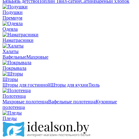
Бязь
Бязь детство
Поплин
Твил-сатин
Сатин
Вареный хлопок
Подушки
Премиум
Одеяла
Наматрасники
Халаты
Вафельные
Махровые
Покрывала
Шторы
Шторы для гостинной
Шторы для кухни
Тюль
Полотенца
Махровые полотенца
Вафельные полотенца
Кухонные
полотенца
Пледы