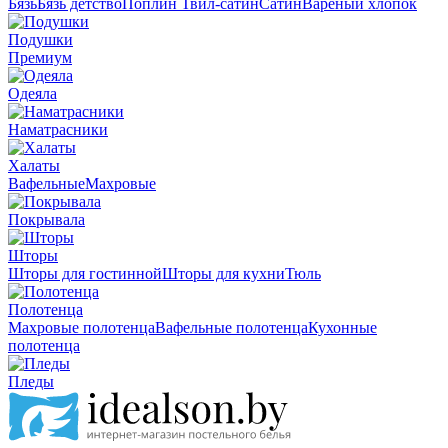
Бязь
Бязь детство
Поплин
Твил-сатин
Сатин
Вареный хлопок
Подушки
Премиум
Одеяла
Наматрасники
Халаты
Вафельные
Махровые
Покрывала
Шторы
Шторы для гостинной
Шторы для кухни
Тюль
Полотенца
Махровые полотенца
Вафельные полотенца
Кухонные
полотенца
Пледы