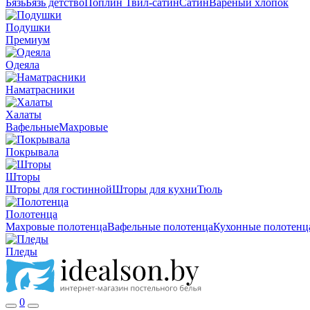
Бязь
Бязь детство
Поплин
Твил-сатин
Сатин
Вареный хлопок
Подушки
Премиум
Одеяла
Наматрасники
Халаты
Вафельные
Махровые
Покрывала
Шторы
Шторы для гостинной
Шторы для кухни
Тюль
Полотенца
Махровые полотенца
Вафельные полотенца
Кухонные полотенц
Пледы
0