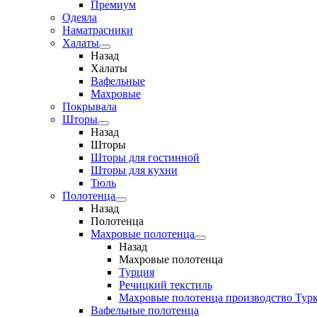
Премиум
Одеяла
Наматрасники
Халаты
Назад
Халаты
Вафельные
Махровые
Покрывала
Шторы
Назад
Шторы
Шторы для гостинной
Шторы для кухни
Тюль
Полотенца
Назад
Полотенца
Махровые полотенца
Назад
Махровые полотенца
Турция
Речицкий текстиль
Махровые полотенца производство Тур
Вафельные полотенца