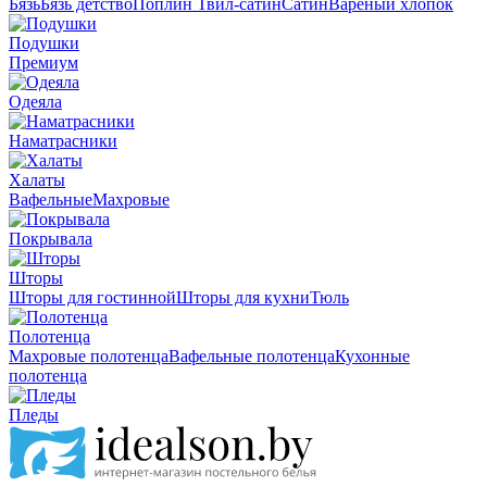
Бязь
Бязь детство
Поплин
Твил-сатин
Сатин
Вареный хлопок
Подушки
Премиум
Одеяла
Наматрасники
Халаты
Вафельные
Махровые
Покрывала
Шторы
Шторы для гостинной
Шторы для кухни
Тюль
Полотенца
Махровые полотенца
Вафельные полотенца
Кухонные
полотенца
Пледы