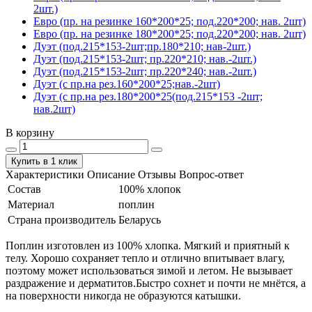
2шт.)
Евро (пр. на резинке 160*200*25; под.220*200; нав. 2шт)
Евро (пр. на резинке 180*200*25; под.220*200; нав. 2шт)
Дуэт (под.215*153-2шт;пр.180*210; нав-2шт.)
Дуэт (под.215*153-2шт; пр.220*210; нав.-2шт.)
Дуэт (под.215*153-2шт; пр.220*240; нав.-2шт.)
Дуэт (с пр.на рез.160*200*25;нав.-2шт)
Дуэт (с пр.на рез.180*200*25(под.215*153 -2шт;
нав.2шт)
В корзину
Купить в 1 клик
Характеристики
Описание
Отзывы
Вопрос-ответ
Состав
100% хлопок
Материал
поплин
Страна производитель
Беларусь
Поплин изготовлен из 100% хлопка. Мягкий и приятный к
телу. Хорошо сохраняет тепло и отлично впитывает влагу,
поэтому может использоваться зимой и летом. Не вызывает
раздражение и дерматитов.Быстро сохнет и почти не мнётся, а
на поверхности никогда не образуются катышки.