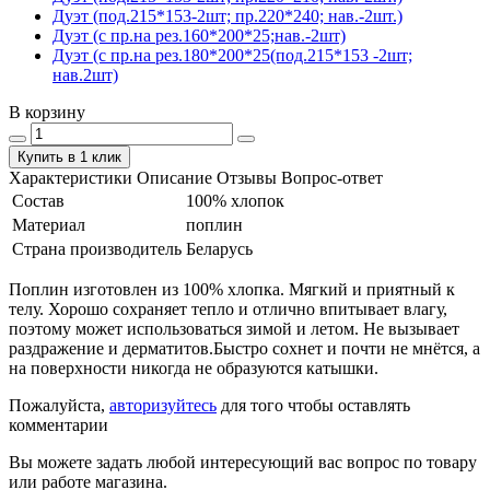
Дуэт (под.215*153-2шт; пр.220*240; нав.-2шт.)
Дуэт (с пр.на рез.160*200*25;нав.-2шт)
Дуэт (с пр.на рез.180*200*25(под.215*153 -2шт;
нав.2шт)
В корзину
Купить в 1 клик
Характеристики
Описание
Отзывы
Вопрос-ответ
Состав
100% хлопок
Материал
поплин
Страна производитель
Беларусь
Поплин изготовлен из 100% хлопка. Мягкий и приятный к
телу. Хорошо сохраняет тепло и отлично впитывает влагу,
поэтому может использоваться зимой и летом. Не вызывает
раздражение и дерматитов.Быстро сохнет и почти не мнётся, а
на поверхности никогда не образуются катышки.
Пожалуйста,
авторизуйтесь
для того чтобы оставлять
комментарии
Вы можете задать любой интересующий вас вопрос по товару
или работе магазина.