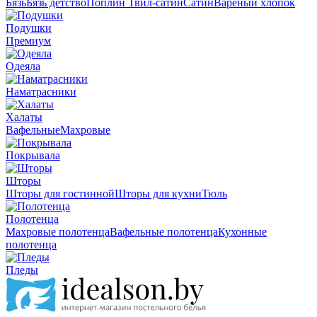
Бязь
Бязь детство
Поплин
Твил-сатин
Сатин
Вареный хлопок
Подушки
Премиум
Одеяла
Наматрасники
Халаты
Вафельные
Махровые
Покрывала
Шторы
Шторы для гостинной
Шторы для кухни
Тюль
Полотенца
Махровые полотенца
Вафельные полотенца
Кухонные
полотенца
Пледы