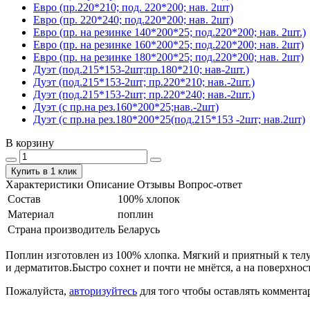
Евро (пр.220*210; под. 220*200; нав. 2шт)
Евро (пр. 220*240; под.220*200; нав. 2шт)
Евро (пр. на резинке 140*200*25; под.220*200; нав. 2шт.)
Евро (пр. на резинке 160*200*25; под.220*200; нав. 2шт)
Евро (пр. на резинке 180*200*25; под.220*200; нав. 2шт)
Дуэт (под.215*153-2шт;пр.180*210; нав-2шт.)
Дуэт (под.215*153-2шт; пр.220*210; нав.-2шт.)
Дуэт (под.215*153-2шт; пр.220*240; нав.-2шт.)
Дуэт (с пр.на рез.160*200*25;нав.-2шт)
Дуэт (с пр.на рез.180*200*25(под.215*153 -2шт; нав.2шт)
В корзину
Купить в 1 клик
Характеристики
Описание
Отзывы
Вопрос-ответ
Состав
100% хлопок
Материал
поплин
Страна производитель
Беларусь
Поплин изготовлен из 100% хлопка. Мягкий и приятный к телу.
и дерматитов.Быстро сохнет и почти не мнётся, а на поверхнос
Пожалуйста,
авторизуйтесь
для того чтобы оставлять коммента