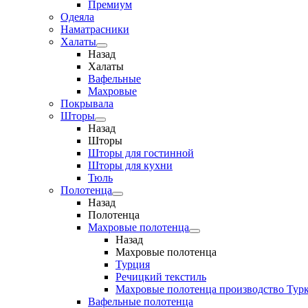
Премиум
Одеяла
Наматрасники
Халаты
Назад
Халаты
Вафельные
Махровые
Покрывала
Шторы
Назад
Шторы
Шторы для гостинной
Шторы для кухни
Тюль
Полотенца
Назад
Полотенца
Махровые полотенца
Назад
Махровые полотенца
Турция
Речицкий текстиль
Махровые полотенца производство Тур
Вафельные полотенца