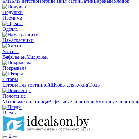
Бязь
Бязь детство
Поплин
Твил-сатин
Сатин
Вареный хлопок
Подушки
Премиум
Одеяла
Наматрасники
Халаты
Вафельные
Махровые
Покрывала
Шторы
Шторы для гостинной
Шторы для кухни
Тюль
Полотенца
Махровые полотенца
Вафельные полотенца
Кухонные полотенц
Пледы
0