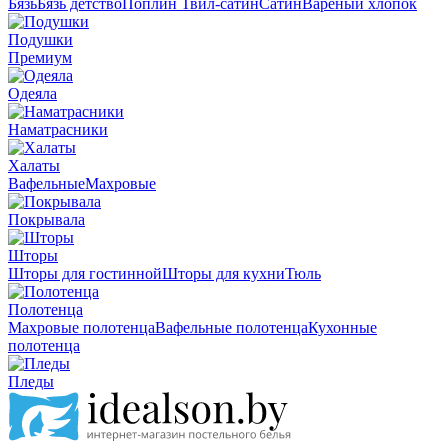
Бязь
Бязь детство
Поплин
Твил-сатин
Сатин
Вареный хлопок
Подушки
Премиум
Одеяла
Наматрасники
Халаты
Вафельные
Махровые
Покрывала
Шторы
Шторы для гостинной
Шторы для кухни
Тюль
Полотенца
Махровые полотенца
Вафельные полотенца
Кухонные
полотенца
Пледы