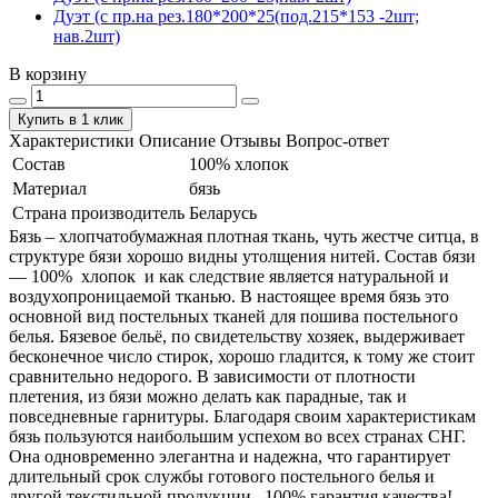
Дуэт (с пр.на рез.180*200*25(под.215*153 -2шт;
нав.2шт)
В корзину
Купить в 1 клик
Характеристики
Описание
Отзывы
Вопрос-ответ
Состав
100% хлопок
Материал
бязь
Страна производитель
Беларусь
Бязь – хлопчатобумажная плотная ткань, чуть жестче ситца, в
структуре бязи хорошо видны утолщения нитей. Состав бязи
― 100% хлопок и как следствие является натуральной и
воздухопроницаемой тканью. В настоящее время бязь это
основной вид постельных тканей для пошива постельного
белья. Бязевое бельё, по свидетельству хозяек, выдерживает
бесконечное число стирок, хорошо гладится, к тому же стоит
сравнительно недорого. В зависимости от плотности
плетения, из бязи можно делать как парадные, так и
повседневные гарнитуры. Благодаря своим характеристикам
бязь пользуются наибольшим успехом во всех странах СНГ.
Она одновременно элегантна и надежна, что гарантирует
длительный срок службы готового постельного белья и
другой текстильной продукции. 100% гарантия качества!