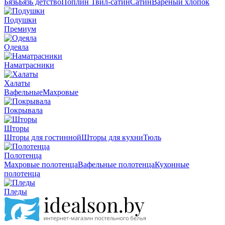
Бязь
Бязь детство
Поплин
Твил-сатин
Сатин
Вареный хлопок
Подушки
Премиум
Одеяла
Наматрасники
Халаты
Вафельные
Махровые
Покрывала
Шторы
Шторы для гостинной
Шторы для кухни
Тюль
Полотенца
Махровые полотенца
Вафельные полотенца
Кухонные
полотенца
Пледы