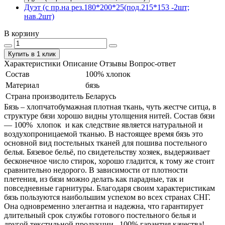
Дуэт (с пр.на рез.180*200*25(под.215*153 -2шт;
нав.2шт)
В корзину
Купить в 1 клик
Характеристики
Описание
Отзывы
Вопрос-ответ
Состав
100% хлопок
Материал
бязь
Страна производитель
Беларусь
Бязь – хлопчатобумажная плотная ткань, чуть жестче ситца, в
структуре бязи хорошо видны утолщения нитей. Состав бязи
― 100% хлопок и как следствие является натуральной и
воздухопроницаемой тканью. В настоящее время бязь это
основной вид постельных тканей для пошива постельного
белья. Бязевое бельё, по свидетельству хозяек, выдерживает
бесконечное число стирок, хорошо гладится, к тому же стоит
сравнительно недорого. В зависимости от плотности
плетения, из бязи можно делать как парадные, так и
повседневные гарнитуры. Благодаря своим характеристикам
бязь пользуются наибольшим успехом во всех странах СНГ.
Она одновременно элегантна и надежна, что гарантирует
длительный срок службы готового постельного белья и
другой текстильной продукции. 100% гарантия качества!