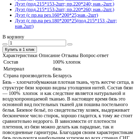
Дуэт (под.215*153-2шт; пр.220*240; нав.-2шт.)
Дуэт (под.215*153-2шт; пр.220*260; нав.-2шт.)
Дуэт (с пр.на рез.160*200*25;нав.-2шт)
Дуэт (с пр.на рез.180*200*25(под.215*153 -2шт;
нав.2шт)
В корзину
Купить в 1 клик
Характеристики
Описание
Отзывы
Вопрос-ответ
Состав
100% хлопок
Материал
бязь
Страна производитель
Беларусь
Бязь – хлопчатобумажная плотная ткань, чуть жестче ситца, в
структуре бязи хорошо видны утолщения нитей. Состав бязи
― 100% хлопок и как следствие является натуральной и
воздухопроницаемой тканью. В настоящее время бязь это
основной вид постельных тканей для пошива постельного
белья. Бязевое бельё, по свидетельству хозяек, выдерживает
бесконечное число стирок, хорошо гладится, к тому же стоит
сравнительно недорого. В зависимости от плотности
плетения, из бязи можно делать как парадные, так и
повседневные гарнитуры. Благодаря своим характеристикам
бязь пользуются наибольшим успехом во всех странах СНГ.