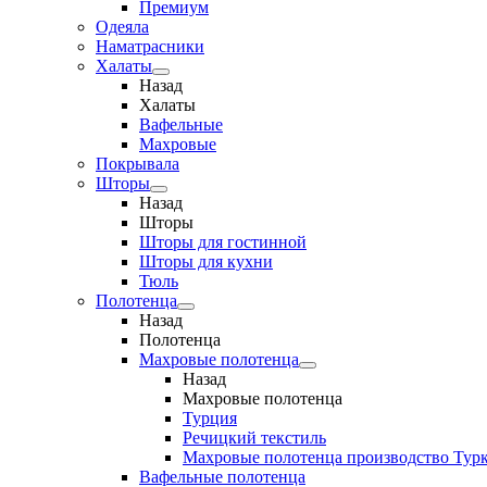
Премиум
Одеяла
Наматрасники
Халаты
Назад
Халаты
Вафельные
Махровые
Покрывала
Шторы
Назад
Шторы
Шторы для гостинной
Шторы для кухни
Тюль
Полотенца
Назад
Полотенца
Махровые полотенца
Назад
Махровые полотенца
Турция
Речицкий текстиль
Махровые полотенца производство Тур
Вафельные полотенца