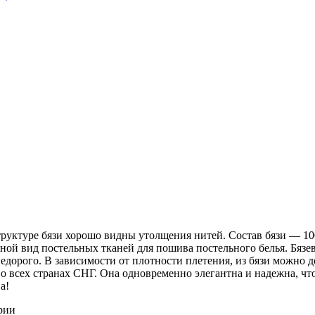
 структуре бязи хорошо видны утолщения нитей. Состав бязи ― 1
ной вид постельных тканей для пошива постельного белья. Бязев
недорого. В зависимости от плотности плетения, из бязи можно 
о всех странах СНГ. Она одновременно элегантна и надежна, чт
а!
рии