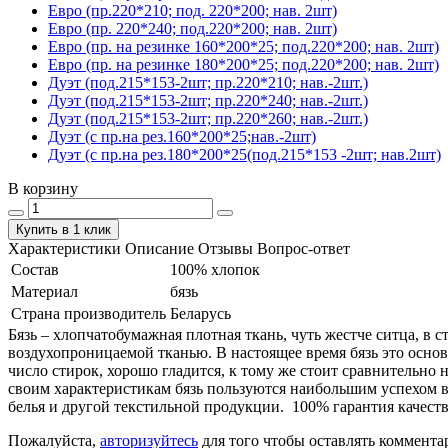
Евро (пр.220*210; под. 220*200; нав. 2шт)
Евро (пр. 220*240; под.220*200; нав. 2шт)
Евро (пр. на резинке 160*200*25; под.220*200; нав. 2шт)
Евро (пр. на резинке 180*200*25; под.220*200; нав. 2шт)
Дуэт (под.215*153-2шт; пр.220*210; нав.-2шт.)
Дуэт (под.215*153-2шт; пр.220*240; нав.-2шт.)
Дуэт (под.215*153-2шт; пр.220*260; нав.-2шт.)
Дуэт (с пр.на рез.160*200*25;нав.-2шт)
Дуэт (с пр.на рез.180*200*25(под.215*153 -2шт; нав.2шт)
В корзину
Купить в 1 клик
Характеристики
Описание
Отзывы
Вопрос-ответ
Состав
100% хлопок
Материал
бязь
Страна производитель
Беларусь
Бязь – хлопчатобумажная плотная ткань, чуть жестче ситца, в
воздухопроницаемой тканью. В настоящее время бязь это основ
число стирок, хорошо гладится, к тому же стоит сравнительно 
своим характеристикам бязь пользуются наибольшим успехом в
белья и другой текстильной продукции. 100% гарантия качеств
Пожалуйста,
авторизуйтесь
для того чтобы оставлять коммента