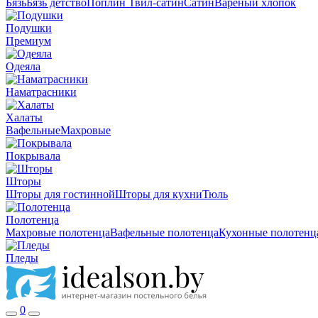
Бязь
Бязь детство
Поплин
Твил-сатин
Сатин
Вареный хлопок
Подушки
Премиум
Одеяла
Наматрасники
Халаты
Вафельные
Махровые
Покрывала
Шторы
Шторы для гостинной
Шторы для кухни
Тюль
Полотенца
Махровые полотенца
Вафельные полотенца
Кухонные полотенц
Пледы
0