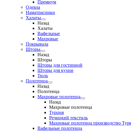
Премиум
Одеяла
Наматрасники
Халаты
Назад
Халаты
Вафельные
Махровые
Покрывала
Шторы
Назад
Шторы
Шторы для гостинной
Шторы для кухни
Тюль
Полотенца
Назад
Полотенца
Махровые полотенца
Назад
Махровые полотенца
Турция
Речицкий текстиль
Махровые полотенца производство Тур
Вафельные полотенца