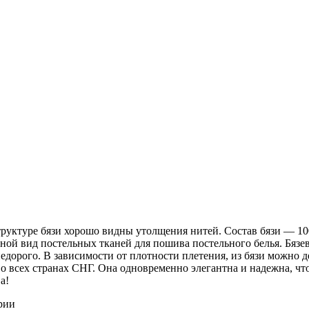
 структуре бязи хорошо видны утолщения нитей. Состав бязи ― 1
ной вид постельных тканей для пошива постельного белья. Бязев
недорого. В зависимости от плотности плетения, из бязи можно 
о всех странах СНГ. Она одновременно элегантна и надежна, чт
а!
рии