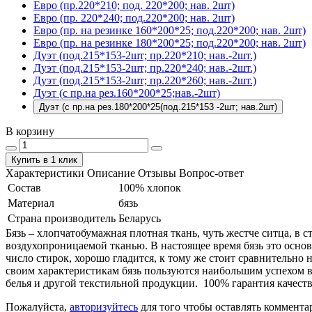
Евро (пр.220*210; под. 220*200; нав. 2шт)
Евро (пр. 220*240; под.220*200; нав. 2шт)
Евро (пр. на резинке 160*200*25; под.220*200; нав. 2шт)
Евро (пр. на резинке 180*200*25; под.220*200; нав. 2шт)
Дуэт (под.215*153-2шт; пр.220*210; нав.-2шт.)
Дуэт (под.215*153-2шт; пр.220*240; нав.-2шт.)
Дуэт (под.215*153-2шт; пр.220*260; нав.-2шт.)
Дуэт (с пр.на рез.160*200*25;нав.-2шт)
Дуэт (с пр.на рез.180*200*25(под.215*153 -2шт; нав.2шт)
В корзину
Купить в 1 клик
Характеристики
Описание
Отзывы
Вопрос-ответ
Состав
100% хлопок
Материал
бязь
Страна производитель
Беларусь
Бязь – хлопчатобумажная плотная ткань, чуть жестче ситца, в
воздухопроницаемой тканью. В настоящее время бязь это основ
число стирок, хорошо гладится, к тому же стоит сравнительно 
своим характеристикам бязь пользуются наибольшим успехом в
белья и другой текстильной продукции. 100% гарантия качеств
Пожалуйста,
авторизуйтесь
для того чтобы оставлять коммента