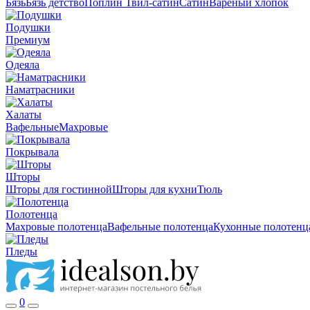
Бязь
Бязь детство
Поплин
Твил-сатин
Сатин
Вареный хлопок
Подушки
Премиум
Одеяла
Наматрасники
Халаты
Вафельные
Махровые
Покрывала
Шторы
Шторы для гостинной
Шторы для кухни
Тюль
Полотенца
Махровые полотенца
Вафельные полотенца
Кухонные полотенц
Пледы
0