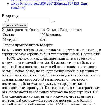
Дуэт (с пр.на рез.180*200*25(под.215*153 -2шт;
нав.2шт)
В корзину
Купить в 1 клик
Характеристики
Описание
Отзывы
Вопрос-ответ
Состав
100% хлопок
Материал
бязь
Страна производитель
Беларусь
Бязь – хлопчатобумажная плотная ткань, чуть жестче ситца, в
структуре бязи хорошо видны утолщения нитей. Состав бязи
― 100% хлопок и как следствие является натуральной и
воздухопроницаемой тканью. В настоящее время бязь это
основной вид постельных тканей для пошива постельного
белья. Бязевое бельё, по свидетельству хозяек, выдерживает
бесконечное число стирок, хорошо гладится, к тому же стоит
сравнительно недорого. В зависимости от плотности
плетения, из бязи можно делать как парадные, так и
повседневные гарнитуры. Благодаря своим характеристикам
бязь пользуются наибольшим успехом во всех странах СНГ.
Она одновременно элегантна и надежна, что гарантирует
длительный срок службы готового постельного белья и
другой текстильной продукции. 100% гарантия качества!