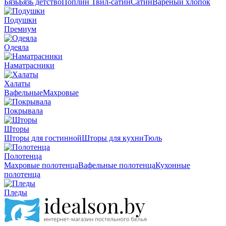
Бязь
Бязь детство
Поплин
Твил-сатин
Сатин
Вареный хлопок
Подушки
Премиум
Одеяла
Наматрасники
Халаты
Вафельные
Махровые
Покрывала
Шторы
Шторы для гостинной
Шторы для кухни
Тюль
Полотенца
Махровые полотенца
Вафельные полотенца
Кухонные
полотенца
Пледы