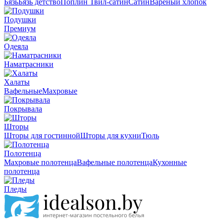
Бязь
Бязь детство
Поплин
Твил-сатин
Сатин
Вареный хлопок
Подушки
Премиум
Одеяла
Наматрасники
Халаты
Вафельные
Махровые
Покрывала
Шторы
Шторы для гостинной
Шторы для кухни
Тюль
Полотенца
Махровые полотенца
Вафельные полотенца
Кухонные
полотенца
Пледы