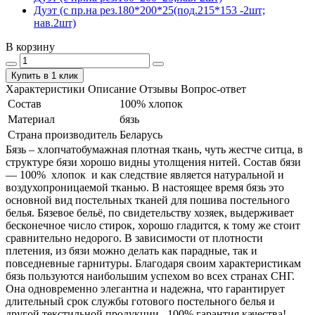
Дуэт (с пр.на рез.180*200*25(под.215*153 -2шт;
нав.2шт)
В корзину
Купить в 1 клик
Характеристики
Описание
Отзывы
Вопрос-ответ
Состав
100% хлопок
Материал
бязь
Страна производитель
Беларусь
Бязь – хлопчатобумажная плотная ткань, чуть жестче ситца, в
структуре бязи хорошо видны утолщения нитей. Состав бязи
― 100% хлопок и как следствие является натуральной и
воздухопроницаемой тканью. В настоящее время бязь это
основной вид постельных тканей для пошива постельного
белья. Бязевое бельё, по свидетельству хозяек, выдерживает
бесконечное число стирок, хорошо гладится, к тому же стоит
сравнительно недорого. В зависимости от плотности
плетения, из бязи можно делать как парадные, так и
повседневные гарнитуры. Благодаря своим характеристикам
бязь пользуются наибольшим успехом во всех странах СНГ.
Она одновременно элегантна и надежна, что гарантирует
длительный срок службы готового постельного белья и
другой текстильной продукции. 100% гарантия качества!