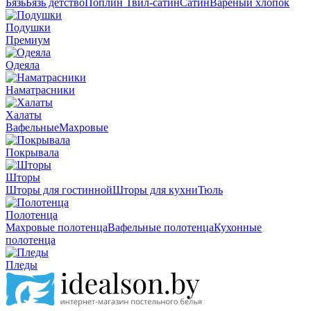
Бязь
Бязь детство
Поплин
Твил-сатин
Сатин
Вареный хлопок
Подушки
Премиум
Одеяла
Наматрасники
Халаты
Вафельные
Махровые
Покрывала
Шторы
Шторы для гостинной
Шторы для кухни
Тюль
Полотенца
Махровые полотенца
Вафельные полотенца
Кухонные
полотенца
Пледы