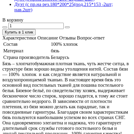
Дуэт (с пр.на рез.180*200*25(под.215*153 -2шт;
нав.2шт)
В корзину
Купить в 1 клик
Характеристики
Описание
Отзывы
Вопрос-ответ
Состав
100% хлопок
Материал
бязь
Страна производитель
Беларусь
Бязь – хлопчатобумажная плотная ткань, чуть жестче ситца, в
структуре бязи хорошо видны утолщения нитей. Состав бязи
― 100% хлопок и как следствие является натуральной и
воздухопроницаемой тканью. В настоящее время бязь это
основной вид постельных тканей для пошива постельного
белья. Бязевое бельё, по свидетельству хозяек, выдерживает
бесконечное число стирок, хорошо гладится, к тому же стоит
сравнительно недорого. В зависимости от плотности
плетения, из бязи можно делать как парадные, так и
повседневные гарнитуры. Благодаря своим характеристикам
бязь пользуются наибольшим успехом во всех странах СНГ.
Она одновременно элегантна и надежна, что гарантирует
длительный срок службы готового постельного белья и
другой текстильной продукции. 100% гарантия качества!