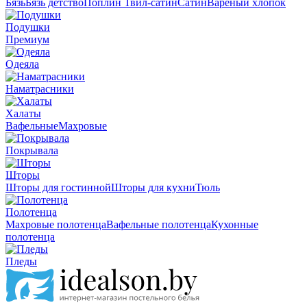
Бязь
Бязь детство
Поплин
Твил-сатин
Сатин
Вареный хлопок
Подушки
Премиум
Одеяла
Наматрасники
Халаты
Вафельные
Махровые
Покрывала
Шторы
Шторы для гостинной
Шторы для кухни
Тюль
Полотенца
Махровые полотенца
Вафельные полотенца
Кухонные
полотенца
Пледы