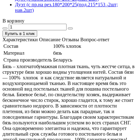
Дуэт (с пр.на рез.180*200*25(под.215*153 -2шт;
нав.2шт)
В корзину
Купить в 1 клик
Характеристики
Описание
Отзывы
Вопрос-ответ
Состав
100% хлопок
Материал
бязь
Страна производитель
Беларусь
Бязь – хлопчатобумажная плотная ткань, чуть жестче ситца, в
структуре бязи хорошо видны утолщения нитей. Состав бязи
― 100% хлопок и как следствие является натуральной и
воздухопроницаемой тканью. В настоящее время бязь это
основной вид постельных тканей для пошива постельного
белья. Бязевое бельё, по свидетельству хозяек, выдерживает
бесконечное число стирок, хорошо гладится, к тому же стоит
сравнительно недорого. В зависимости от плотности
плетения, из бязи можно делать как парадные, так и
повседневные гарнитуры. Благодаря своим характеристикам
бязь пользуются наибольшим успехом во всех странах СНГ.
Она одновременно элегантна и надежна, что гарантирует
длительный срок службы готового постельного белья и
другой текстильной продукции. 100% гарантия качества!