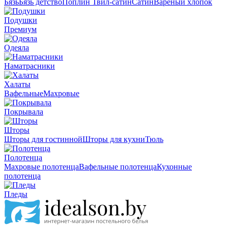
Бязь
Бязь детство
Поплин
Твил-сатин
Сатин
Вареный хлопок
Подушки
Премиум
Одеяла
Наматрасники
Халаты
Вафельные
Махровые
Покрывала
Шторы
Шторы для гостинной
Шторы для кухни
Тюль
Полотенца
Махровые полотенца
Вафельные полотенца
Кухонные
полотенца
Пледы