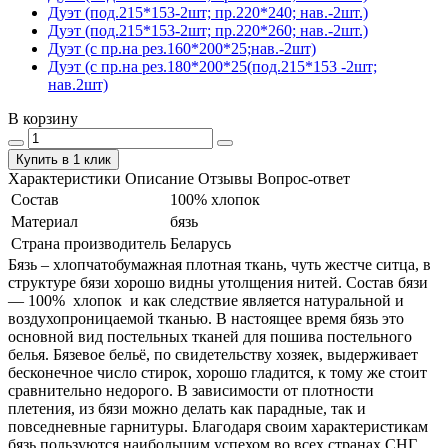
Дуэт (под.215*153-2шт; пр.220*240; нав.-2шт.)
Дуэт (под.215*153-2шт; пр.220*260; нав.-2шт.)
Дуэт (с пр.на рез.160*200*25;нав.-2шт)
Дуэт (с пр.на рез.180*200*25(под.215*153 -2шт;
нав.2шт)
В корзину
Купить в 1 клик
Характеристики
Описание
Отзывы
Вопрос-ответ
Состав
100% хлопок
Материал
бязь
Страна производитель
Беларусь
Бязь – хлопчатобумажная плотная ткань, чуть жестче ситца, в
структуре бязи хорошо видны утолщения нитей. Состав бязи
― 100% хлопок и как следствие является натуральной и
воздухопроницаемой тканью. В настоящее время бязь это
основной вид постельных тканей для пошива постельного
белья. Бязевое бельё, по свидетельству хозяек, выдерживает
бесконечное число стирок, хорошо гладится, к тому же стоит
сравнительно недорого. В зависимости от плотности
плетения, из бязи можно делать как парадные, так и
повседневные гарнитуры. Благодаря своим характеристикам
бязь пользуются наибольшим успехом во всех странах СНГ.