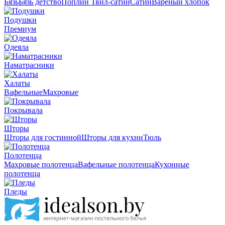
Бязь
Бязь детство
Поплин
Твил-сатин
Сатин
Вареный хлопок
Подушки
Премиум
Одеяла
Наматрасники
Халаты
Вафельные
Махровые
Покрывала
Шторы
Шторы для гостинной
Шторы для кухни
Тюль
Полотенца
Махровые полотенца
Вафельные полотенца
Кухонные
полотенца
Пледы