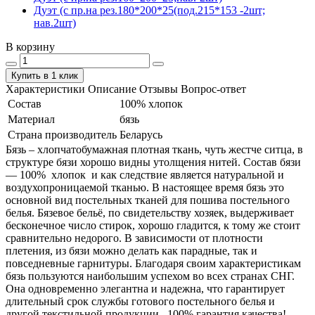
Дуэт (с пр.на рез.180*200*25(под.215*153 -2шт;
нав.2шт)
В корзину
Купить в 1 клик
Характеристики
Описание
Отзывы
Вопрос-ответ
Состав
100% хлопок
Материал
бязь
Страна производитель
Беларусь
Бязь – хлопчатобумажная плотная ткань, чуть жестче ситца, в
структуре бязи хорошо видны утолщения нитей. Состав бязи
― 100% хлопок и как следствие является натуральной и
воздухопроницаемой тканью. В настоящее время бязь это
основной вид постельных тканей для пошива постельного
белья. Бязевое бельё, по свидетельству хозяек, выдерживает
бесконечное число стирок, хорошо гладится, к тому же стоит
сравнительно недорого. В зависимости от плотности
плетения, из бязи можно делать как парадные, так и
повседневные гарнитуры. Благодаря своим характеристикам
бязь пользуются наибольшим успехом во всех странах СНГ.
Она одновременно элегантна и надежна, что гарантирует
длительный срок службы готового постельного белья и
другой текстильной продукции. 100% гарантия качества!